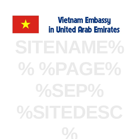
%SITENAME
% %PAGE%
%SEP%
%SITEDESC
%