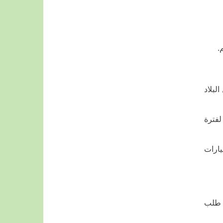
.
لبلاد
لفترة
يارات
م طلب