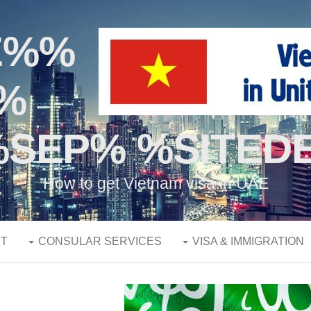
E%
%
SEP% %SITEDE
How to get Vietnam visa in UAE
T
CONSULAR SERVICES
VISA & IMMIGRATION