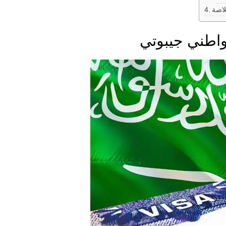
لاصة
واطني جيبوتي