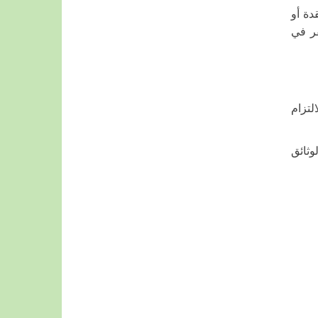
دة أو
فر في
لتزام
ثائق