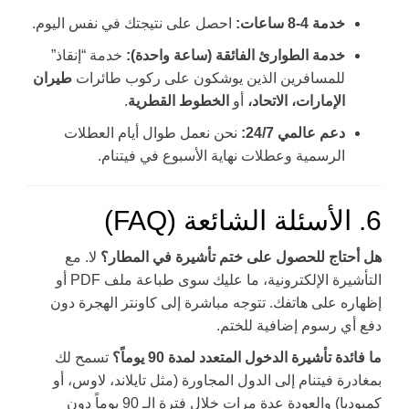
خدمة 4-8 ساعات:
احصل على نتيجتك في نفس اليوم.
خدمة الطوارئ الفائقة (ساعة واحدة):
خدمة “إنقاذ”
للمسافرين الذين يوشكون على ركوب طائرات
طيران
الإمارات، الاتحاد،
أو
الخطوط القطرية
.
دعم عالمي 24/7:
نحن نعمل طوال أيام العطلات
الرسمية وعطلات نهاية الأسبوع في فيتنام.
6. الأسئلة الشائعة (FAQ)
هل أحتاج للحصول على ختم تأشيرة في المطار؟
لا. مع
التأشيرة الإلكترونية، ما عليك سوى طباعة ملف PDF أو
إظهاره على هاتفك. تتوجه مباشرة إلى كاونتر الهجرة دون
دفع أي رسوم إضافية للختم.
ما فائدة تأشيرة الدخول المتعدد لمدة 90 يوماً؟
تسمح لك
بمغادرة فيتنام إلى الدول المجاورة (مثل تايلاند، لاوس، أو
كمبوديا) والعودة عدة مرات خلال فترة الـ 90 يوماً دون