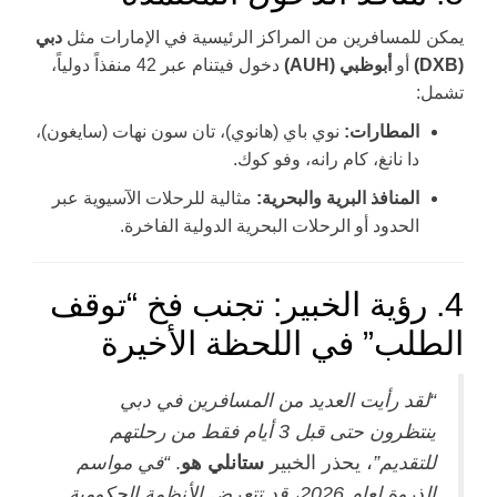
يمكن للمسافرين من المراكز الرئيسية في الإمارات مثل
دبي
(DXB)
أو
أبوظبي (AUH)
دخول فيتنام عبر 42 منفذاً دولياً،
تشمل:
المطارات:
نوي باي (هانوي)، تان سون نهات (سايغون)،
دا نانغ، كام رانه، وفو كوك.
المنافذ البرية والبحرية:
مثالية للرحلات الآسيوية عبر
الحدود أو الرحلات البحرية الدولية الفاخرة.
4. رؤية الخبير: تجنب فخ “توقف
الطلب” في اللحظة الأخيرة
“لقد رأيت العديد من المسافرين في دبي
ينتظرون حتى قبل 3 أيام فقط من رحلتهم
للتقديم”
، يحذر الخبير
ستانلي هو
.
“في مواسم
الذروة لعام 2026، قد تتعرض الأنظمة الحكومية