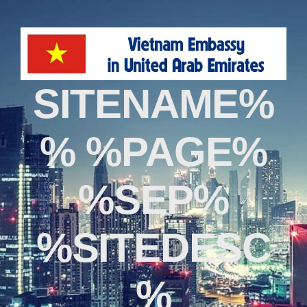
%SITENAME
% %PAGE%
%SEP%
%SITEDESC
%