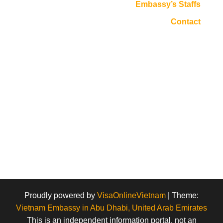
Embassy’s Staffs
Contact
Proudly powered by
VisaOnlineVietnam
|
Theme:
Vietnam Embassy in Abu Dhabi, United Arab Emirates
This is an independent information portal, not an