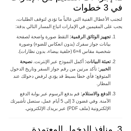
في 3 خطوات
لتجنب الأعطال الفنية التي غالباً ما تؤدي لتوقف الطلبات،
يجب على المقيمين في الإمارات اتباع المسار التالي بدقة:
تجهيز الوثائق الرقمية:
التقط صورة واضحة لصفحة
بيانات جواز سفرك (بدون انعكاس للضوء) وصورة
شخصية مقاس 4×6 (خلفية بيضاء، بدون نظارات).
تعبئة البيانات:
أكمل النموذج عبر الإنترنت.
نصيحة
الخبير:
تأكد مرتين من رقم جواز السفر وتاريخ الدخول
المتوقع؛ فأي خطأ بسيط قد يؤدي لرفض دخولك عند
المطار.
الدفع والاستلام:
قم بدفع الرسوم عبر بوابة الدفع
الآمنة. وفي غضون 3 إلى 5 أيام عمل، ستصل تأشيرتك
الإلكترونية (ملف PDF) عبر بريدك الإلكتروني.
3. منافذ الدخول المعتمدة