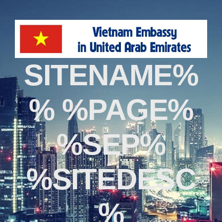
%SITENAME
% %PAGE%
%SEP%
%SITEDESC
%