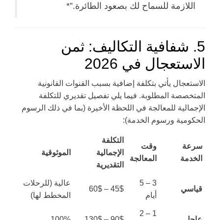
اللازمة للسماح لك بصعود الطائرة.”*
5. شفافية التكاليف: ثمن
الاستعجال في 2026
الاستعجال يأتي بتكلفة إضافية بسبب القنوات القانونية
المتخصصة المطلوبة. فيما يلي تفصيل تقديري للتكلفة
الإجمالية للمعالجة في اللحظة الأخيرة (بما في ذلك الرسوم
الحكومية ورسوم الخدمة):
التكلفة
سرعة
وقت
الإجمالية
الموثوقية
الخدمة
المعالجة
التقديرية
3 – 5
عالية (للرحلات
قياسي
45$ – 60$
أيام
المخطط لها)
1 – 2
عاجل
90$ – 130$
100%