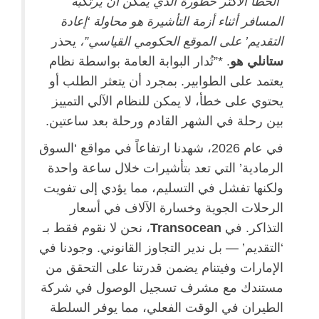
“الخطأ الأكثر خطورة الذي يمكن أن يرتكبه
المسافر أثناء أزمة التأشيرة هو محاولة ‘إعادة
التقديم’ على الموقع الحكومي القياسي”،
يحذر
ستانلي هو
. *”تُدار البوابة العامة بواسطة نظام
يعتمد على الطوابير. بمجرد أن يتعثر الطلب أو
يحتوي على خطأ، لا يمكن للنظام الآلي التمييز
بين رحلة في الشهر القادم ورحلة بعد ساعتين.
في عام 2026، شهدنا ارتفاعاً في مواقع ‘السوق
الرمادية’ التي تعد بتأشيرات خلال ساعة واحدة
ولكنها تفشل في التسليم، مما يؤدي إلى تفويت
الرحلات الجوية وخسارة الآلاف في أسعار
التذاكر. في
Transocean
، نحن لا نقوم فقط بـ
‘التقديم’ — بل ندير التجاوز القانوني. وجودنا في
الإمارات وفيتنام يضمن قدرتنا على التحقق من
مستندك مع مشرف تسجيل الوصول في شركة
الطيران في الوقت الفعلي، مما يوفر السلطة