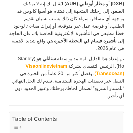
(DXB)
أو
مطار أبوظبي (AUH)
ليُقال لك إنه لا يمكنك
الصعود إلى رحلتك المتجهة إلى فيتنام هو أسوأ كابوس قد
يواجهه أي مسافر. سواء كان ذلك بسبب نسيان تقديم
الطلب، أو فرصة عمل غير متوقعة، أو إدراك مفاجئ لوجود
خطأ مطبعي في التأشيرة الإلكترونية الخاصة بك، فإن الحاجة
إلى
تأشيرة فيتنام في اللحظة الأخيرة
هي واقع شديد الأهمية
في عام 2026.
تم إعداد هذا الدليل المعتمد بواسطة
ستانلي هو
(Stanley
Ho)، الرئيس التنفيذي لشركة
Visaonlinevietnam
(Transocean)
. بفضل أكثر من 20 عاماً من الخبرة في
التنقل عبر تعقيدات الهجرة الفيتنامية، نقدم لك الحل النهائي
“للمسار السريع” لضمان لحاقك برحلتك وعبور الحدود دون
أي تأخير.
Table of Contents