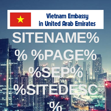
%SITENAME
% %PAGE%
%SEP%
%SITEDESC
%