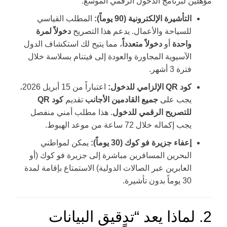
مؤهلين لبرنامج الدخول الرقمي الموسع:
التأشيرة الإلكترونية (90 يوماً):
المطلب القياسي
للسياحة والأعمال. يدعم هذا التصريح
دخولاً لمرة
واحدة
أو
دخولاً متعدداً
، مما يتيح لك استكشاف الدول
الآسيوية المجاورة والعودة إلى فيتنام بسلاسة خلال
فترة 3 أشهر.
كود QR الإلزامي للدخول:
اعتباراً من 15 أبريل 2026،
يجب على
جميع القادمين الأجانب
تقديم
كود QR
للتصريح الرقمي للدخول
. هذا مطلب أمني منفصل
يجب إكماله خلال 72 ساعة من موعد الهبوط.
إعفاء جزيرة فو كوك (30 يوماً):
يمكن لمواطني
البحرين المسافرين مباشرة إلى جزيرة فو كوك (أو
العابرين عبر الصالات الدولية) الاستمتاع بإقامة لمدة
30 يوماً بدون تأشيرة.
2. لماذا يعد “تدقيق البيانات