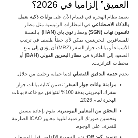
العميق” إلزامياً في 2026؟
يعتمد نظام الهجرة في فيتنام الآن على
بوابات ذكية تعمل
بالذكاء الاصطناعي
في المطارات الرئيسية مثل مطار
تانسون نهات (SGN)
ومطار
نوي باي (HAN)
. بالنسبة
للمسافرين البحرينيين، يمكن لأي خطأ طفيف في ترتيب
الأسماء أو بيانات جواز السفر (MRZ) أن يؤدي إلى منع
الصعود إلى الطائرة في
مطار البحرين الدولي (BAH)
أو
محطات الترانزيت.
تخدم
خدمة التدقيق القنصلي
لدينا حماية رحلتك من خلال:
مزامنة بيانات جواز السفر:
نضمن كتابة بيانات جواز
سفرك البحريني بدقة 100% لتتوافق مع قاعدة بيانات
الهجرة لعام 2026.
التحقق من المعايير البيومترية:
نقوم بإعادة تنسيق
وتحسين صورتك الرقمية لتلبية معايير ICAO الصارمة
للتعرف على الوجوه.
تنسيق كود QR:
ندير التصريح الإلزامي قبل الوصول،