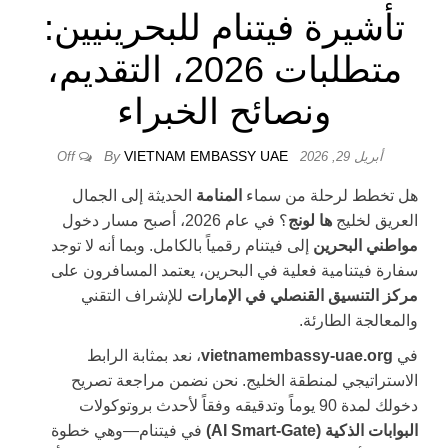
تأشيرة فيتنام للبحرينيين:
متطلبات 2026، التقديم،
ونصائح الخبراء
By
VIETNAM EMBASSY UAE
أبريل 29, 2026
Off
هل تخطط لرحلة من سماء
المنامة
الحديثة إلى الجمال
العريق لخليج
ها لونج
؟ في عام 2026، أصبح مسار دخول
مواطني البحرين
إلى فيتنام رقمياً بالكامل. وبما أنه لا توجد
سفارة فيتنامية فعلية في البحرين، يعتمد المسافرون على
مركز التنسيق القنصلي في الإمارات
للإشراف التقني
والمعالجة الطارئة.
في
vietnamembassy-uae.org
، نعد بمثابة الرابط
الاستراتيجي لمنطقة الخليج. نحن نضمن مراجعة تصريح
دخولك لمدة 90 يوماً وتدقيقه وفقاً لأحدث بروتوكولات
البوابات الذكية (AI Smart-Gate)
في فيتنام—وهي خطوة