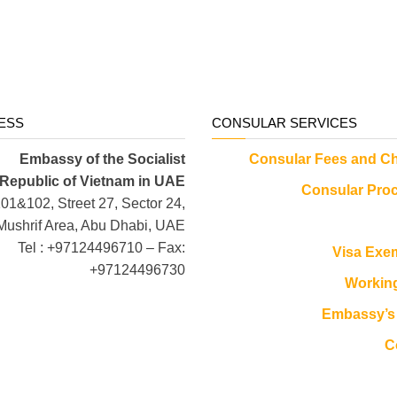
ESS
CONSULAR SERVICES
Embassy of the Socialist
Consular Fees and C
Republic of Vietnam in UAE
Consular Pro
101&102, Street 27, Sector 24,
Mushrif Area, Abu Dhabi, UAE
Tel : +97124496710 – Fax:
Visa Exe
+97124496730
Workin
Embassy’s 
C