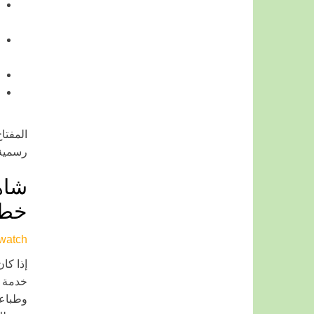
المفتا
رسمية
شاهد
خطو
om/watch
إذا كا
خدمة ت
وطباعة