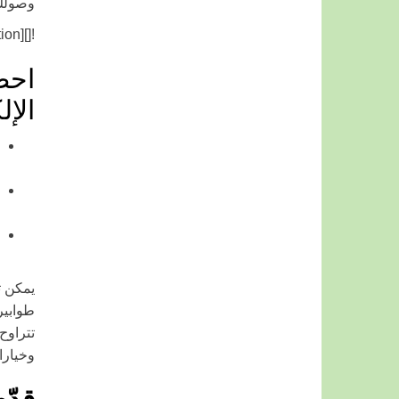
وصولك
![][Caption: احصل على تأشيرة فيتنام مختومة في جواز سفرك مع تأشيرة إلكترونية]
احص
الإ
يمكن ت
طوابير
وخيارا