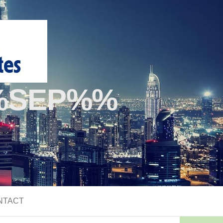
%SEP%
NTACT