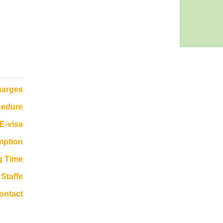
harges
cedure
E-visa
mption
g Time
Staffs
ontact