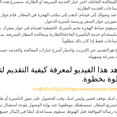
ساعات للخدمة الطارئة.
عند وصولك إلى فيتنام، اذهب إلى مكتب الهجرة في المطار. قدّم جواز 
صورتي جواز السفر ورسمة تأشيرة الدخول.
سيقوم ضباط الهجرة بختم تأشيرتك الحقيقية لفيتنام في جواز سفرك. هذ
باستخدام خدمة التأشيرة العاجلة/الطارئة ومعالجة المطار السريعة، 
ساعات فقط إذا كان ذلك مطلوباً.
ح هو التقديم عبر الإنترنت واختيار أسرع خيارات المعالجة والخدمة ح
 بسرعة وسهولة.
 هذا الفيديو لمعرفة كيفية التقديم لتأ
ة بخطوة.
https://www.youtube.c؟v=xBUFmZAaZL8
ن لديك توقف قصير وليس لديك وقت للحصول على صور التأشيرة أو طبا
سريع المطار. سيستقبلك موظفونا عند بوابة الوصول بلوحة استقبال ت
 رسالة الموافقة قبل الهبوط. سنقوم بمساعدتك أيضًا في إكمال جميع