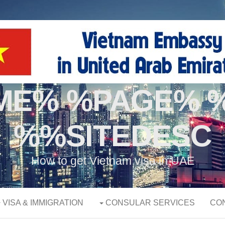
AME% %PAGE% 
%SITEDESC%
How to get Vietnam visa in UAE
VISA & IMMIGRATION
CONSULAR SERVICES
CO