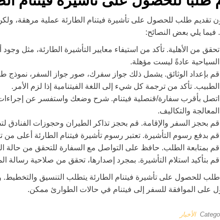
 طلبًا للحصول على تأشيرة فيتنام الط
ن تقديم طلب للحصول على تأشيرة فيتنام الطارئة عملية مرهقة، ولك
فيما يلي بعض النصائح:
تحقق من الأهلية. تأكد من استيفاء معايير التأشيرة الطارئة، مثل وجود
السياحية عادةً ليست مؤهلة.
قم بإعداد الوثائق. يشمل ذلك جواز سفرك، صور جواز السفر، نموذج ط
الطبيب. تأكد من ترجمة كل شيء إلى اللغة الفيتنامية إذا لزم الأمر.
اتصل بأقرب سفارة/قنصلية فيتنام. شرح وضعك واستفسر عن إجراءات 
المعالجة والتكاليف.
قم بحجز السفر والإقامة. قم بحجز تذاكر الطيران وحجوزات الفنادق ل
قم بدفع رسوم التأشيرة. تعتبر رسوم تأشيرة فيتنام الطارئة أعلى من 
قم بمتابعة الطلب. حافظ على التواصل مع السفارة للتحقق من حالة ال
قم بتأكيد استلام التأشيرة. بمجرد إصدارها، تحقق من صلاحية رسالة الم
طلب للحصول على تأشيرة فيتنام الطارئة يتطلب التنسيق والتخطيط. وم
 على الموافقة للسفر إلى فيتنام في حالات الطوارئ ممكن.
Catego
الأخبار