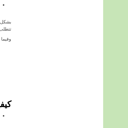
بشكل ع
تتطلب 
وفيما 
كيف