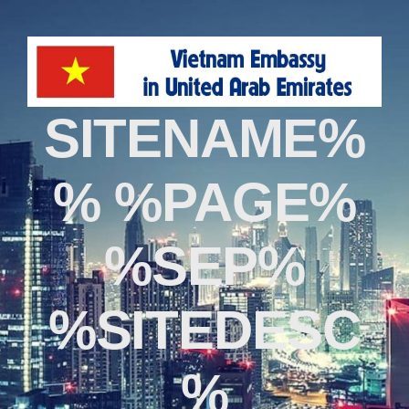
%SITENAME
% %PAGE%
%SEP%
%SITEDESC
%