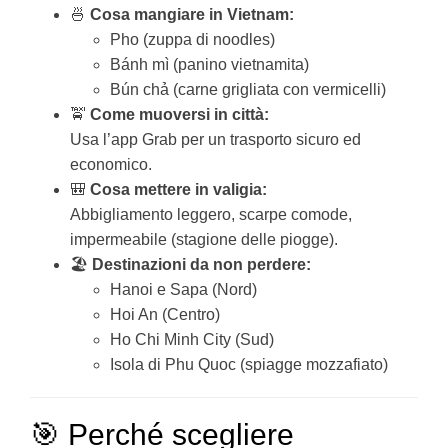
🍜
Cosa mangiare in Vietnam:
Pho (zuppa di noodles)
Bánh mì (panino vietnamita)
Bún chả (carne grigliata con vermicelli)
🚖
Come muoversi in città:
Usa l’app Grab per un trasporto sicuro ed
economico.
🎒
Cosa mettere in valigia:
Abbigliamento leggero, scarpe comode,
impermeabile (stagione delle piogge).
🏖️
Destinazioni da non perdere:
Hanoi e Sapa (Nord)
Hoi An (Centro)
Ho Chi Minh City (Sud)
Isola di Phu Quoc (spiagge mozzafiato)
🎯 Perché scegliere