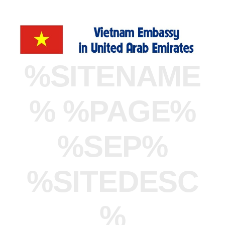
%SITENAME
% %PAGE%
%SEP%
%SITEDESC
%