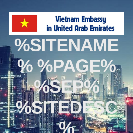
%SITENAME
% %PAGE%
%SEP%
%SITEDESC
%