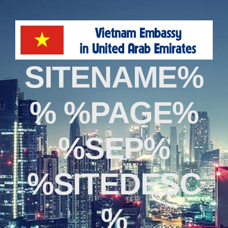
%SITENAME
% %PAGE%
%SEP%
%SITEDESC
%