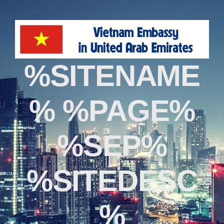
%SITENAME
% %PAGE%
%SEP%
%SITEDESC
%