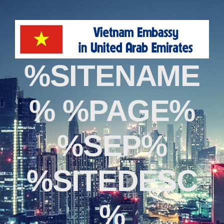
%SITENAME
% %PAGE%
%SEP%
%SITEDESC
%