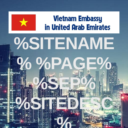
%SITENAME
% %PAGE%
%SEP%
%SITEDESC
%