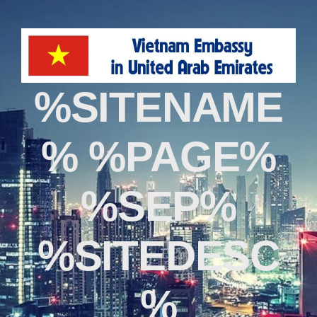
%SITENAME
% %PAGE%
%SEP%
%SITEDESC
%