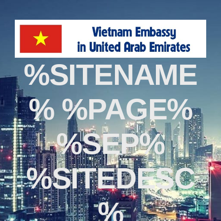
%SITENAME
% %PAGE%
%SEP%
%SITEDESC
%