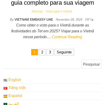
guia completo para sua viagem
Notícias
Visto para o Vietnã
By
VIETNAM EMBASSY UAE
Novembro 28, 2024
Off
Como obter o visto para o Vietnã durante as
festividades do Tet em 2025? Viajar para o Vietnã
nesse período…
Continue Reading
Paginação dos conteúdos
1
2
3
Seguinte
Pesquisar por:
English
Tiếng Việt
Español
العربية