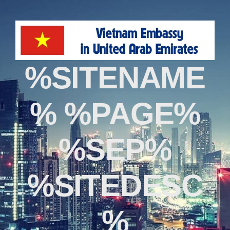
%SITENAME
% %PAGE%
%SEP%
%SITEDESC
%