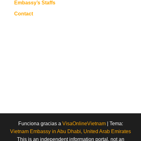
Embassy’s Staffs
Contact
Funciona gracias a
VisaOnlineVietnam
|
Tema:
Vietnam Embassy in Abu Dhabi, United Arab Emirates
This is an independent information portal, not an