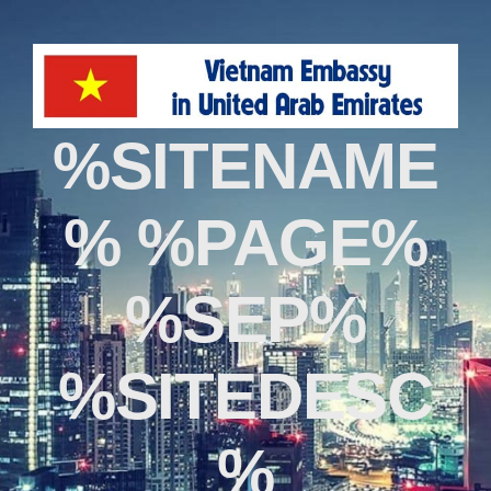
%SITENAME
% %PAGE%
%SEP%
%SITEDESC
%