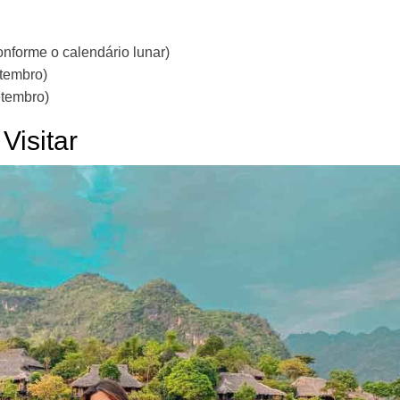
onforme o calendário lunar)
etembro)
etembro)
Visitar