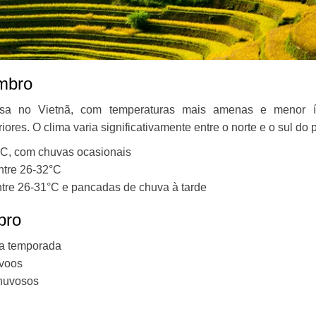
mbro
osa no Vietnã, com temperaturas mais amenas e menor í
es. O clima varia significativamente entre o norte e o sul do p
°C, com chuvas ocasionais
ntre 26-32°C
ntre 26-31°C e pancadas de chuva à tarde
bro
ta temporada
 voos
huvosos