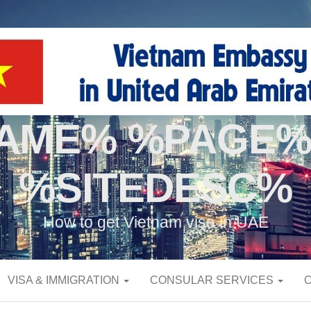
NAME% %PAGE%
%SITEDESC%
How to get Vietnam visa in UAE
VISA & IMMIGRATION
CONSULAR SERVICES