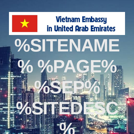
%SITENAME
% %PAGE%
%SEP%
%SITEDESC
%