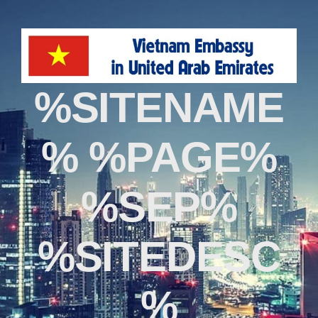
%SITENAME
% %PAGE%
%SEP%
%SITEDESC
%