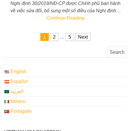
Nghị định 30/2019/NĐ-CP được Chính phủ ban hành
về việc sửa đổi, bổ sung một số điều của Nghị định…
Continue Reading
Posts pagination
1
2
…
5
Next
Search for:
English
Español
العربية
Italiano
Português