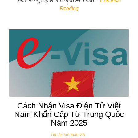
phá vẻ đẹp kỳ vĩ của Vịnh Hạ Long…
Continue
Reading
Cách Nhận Visa Điện Tử Việt
Nam Khẩn Cấp Từ Trung Quốc
Năm 2025
Tin đại sứ quán VN