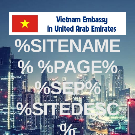
%SITENAME
% %PAGE%
%SEP%
%SITEDESC
%