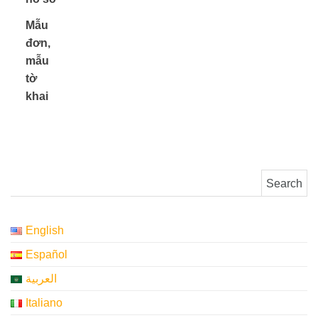
Mẫu
đơn,
mẫu
​ ​
tờ
khai
Search for:
English
Español
العربية
Italiano