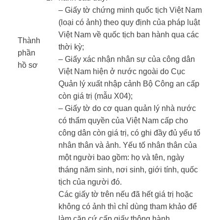
– Giấy tờ chứng minh quốc tịch Việt Nam
(loại có ảnh) theo quy định của pháp luật
Việt Nam về quốc tịch ban hành qua các
Thành
thời kỳ;
phần
– Giấy xác nhận nhân sự của công dân
hồ sơ ​
Việt Nam hiện ở nước ngoài do Cục
​ ​
Quản lý xuất nhập cảnh Bộ Công an cấp
còn giá trị (mẫu X04);
– Giấy tờ do cơ quan quản lý nhà nước
có thẩm quyền của Việt Nam cấp cho
công dân còn giá trị, có ghi đầy đủ yếu tố
nhân thân và ảnh. Yếu tố nhân thân của
một người bao gồm: họ và tên, ngày
tháng năm sinh, nơi sinh, giới tính, quốc
tịch của người đó.
Các giấy tờ trên nếu đã hết giá trị hoặc
không có ảnh thì chỉ dùng tham khảo để
làm căn cứ cấp giấy thông hành.