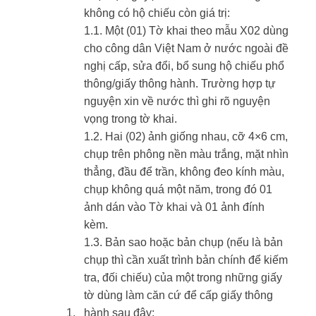
không có hộ chiếu còn giá trị:
1.1. Một (01) Tờ khai theo mẫu X02 dùng
cho công dân Việt Nam ở nước ngoài đề
nghị cấp, sửa đổi, bổ sung hộ chiếu phổ
thông/giấy thông hành. Trường hợp tự
nguyện xin về nước thì ghi rõ nguyện
vọng trong tờ khai.
1.2. Hai (02) ảnh giống nhau, cỡ 4×6 cm,
chụp trên phông nền màu trắng, mặt nhìn
thẳng, đầu để trần, không đeo kính màu,
chụp không quá một năm, trong đó 01
ảnh dán vào Tờ khai và 01 ảnh đính
kèm.
1.3. Bản sao hoặc bản chụp (nếu là bản
chụp thì cần xuất trình bản chính để kiếm
tra, đối chiếu) của một trong những giấy
tờ dùng làm căn cứ để cấp giấy thông
​1.
hành sau đây: