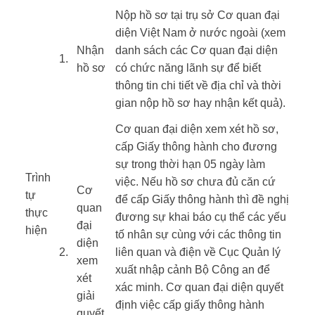
​Nộp hồ sơ tại trụ sở Cơ quan đại
diện Việt Nam ở nước ngoài (xem
​​Nhận
danh sách các Cơ quan đại diện
​1.
hồ sơ
có chức năng lãnh sự để biết
thông tin chi tiết về địa chỉ và thời
gian nộp hồ sơ hay nhận kết quả).
Cơ quan đại diện xem xét hồ sơ,
cấp Giấy thông hành cho đương
sự trong thời hạn 05 ngày làm
Trình
việc. Nếu hồ sơ chưa đủ căn cứ
​​Cơ
tự
để cấp Giấy thông hành thì đề nghị
quan
thực
đương sự khai báo cụ thể các yếu
đại
hiện ​
tố nhân sự cùng với các thông tin
diện
​ ​ ​
​2.
liên quan và điện về Cục Quản lý
xem
xuất nhập cảnh Bộ Công an để
xét
xác minh. Cơ quan đại diện quyết
giải
định việc cấp giấy thông hành
quyết.