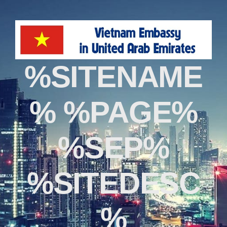
%SITENAME
% %PAGE%
%SEP%
%SITEDESC
%