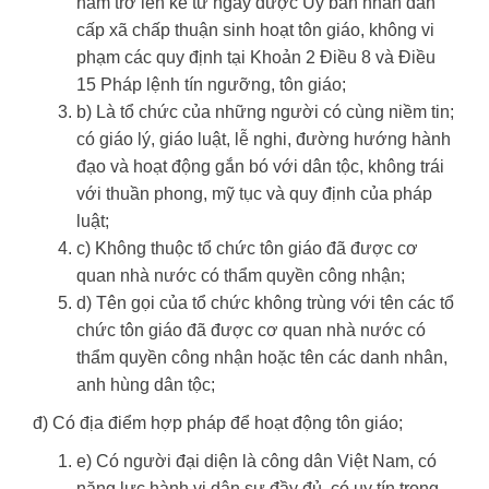
năm trở lên kể từ ngày được Ủy ban nhân dân
cấp xã chấp thuận sinh hoạt tôn giáo, không vi
phạm các quy định tại Khoản 2 Điều 8 và Điều
15 Pháp lệnh tín ngưỡng, tôn giáo;
b) Là tổ chức của những người có cùng niềm tin;
có giáo lý, giáo luật, lễ nghi, đường hướng hành
đạo và hoạt động gắn bó với dân tộc, không trái
với thuần phong, mỹ tục và quy định của pháp
luật;
c) Không thuộc tổ chức tôn giáo đã được cơ
quan nhà nước có thẩm quyền công nhận;
d) Tên gọi của tổ chức không trùng với tên các tổ
chức tôn giáo đã được cơ quan nhà nước có
thẩm quyền công nhận hoặc tên các danh nhân,
anh hùng dân tộc;
đ) Có địa điểm hợp pháp để hoạt động tôn giáo;
e) Có người đại diện là công dân Việt Nam, có
năng lực hành vi dân sự đầy đủ, có uy tín trong