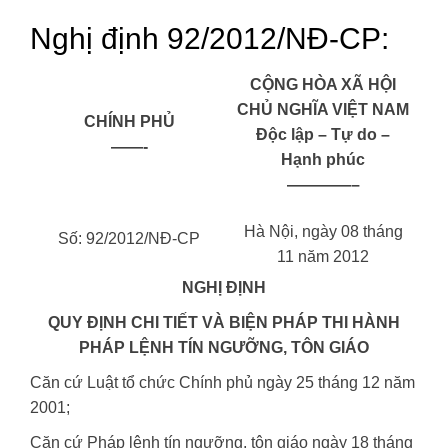
Nghị định 92/2012/NĐ-CP:
CỘNG HÒA XÃ HỘI
CHỦ NGHĨA VIỆT NAM
CHÍNH PHỦ
Độc lập – Tự do –
——-
Hạnh phúc
————–
Hà Nội, ngày 08 tháng
Số: 92/2012/NĐ-CP
11 năm 2012
NGHỊ ĐỊNH
QUY ĐỊNH CHI TIẾT VÀ BIỆN PHÁP THI HÀNH
PHÁP LỆNH TÍN NGƯỠNG, TÔN GIÁO
Căn cứ Luật tổ chức Chính phủ ngày 25 tháng 12 năm
2001;
Căn cứ Pháp lệnh tín ngưỡng, tôn giáo ngày 18 tháng