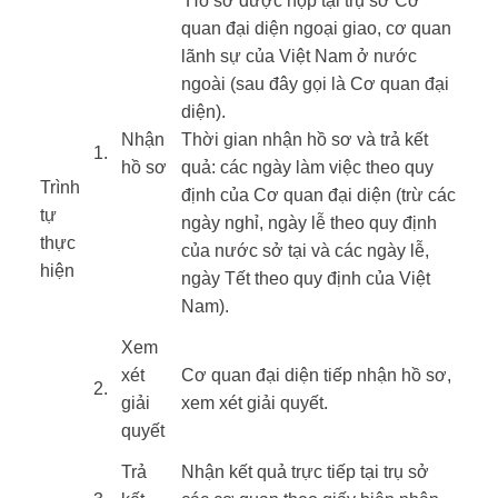
​​ Hồ sơ được nộp tại trụ sở Cơ
quan đại diện ngoại giao, cơ quan
lãnh sự của Việt Nam ở nước
ngoài (sau đây gọi là Cơ quan đại
diện).
​​Nhận
Thời gian nhận hồ sơ và trả kết
​1.
hồ sơ
quả: các ngày làm việc theo quy
Trình
định của Cơ quan đại diện (trừ các
tự
ngày nghỉ, ngày lễ theo quy định
thực
của nước sở tại và các ngày lễ,
hiện ​
ngày Tết theo quy định của Việt
​ ​ ​
Nam).
​​Xem
xét
​Cơ quan đại diện tiếp nhận hồ sơ,
​2.
giải
xem xét giải quyết.
quyết
​​Trả
​​Nhận kết quả trực tiếp tại trụ sở