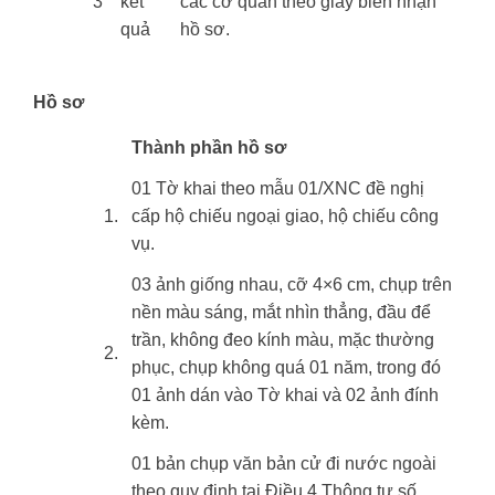
​3
kết
các cơ quan theo giấy biên nhận
quả
hồ sơ.
Hồ sơ
​Thành phần hồ sơ
​​01 Tờ khai theo mẫu 01/XNC đề nghị
​1.
cấp hộ chiếu ngoại giao, hộ chiếu công
vụ.
​03 ảnh giống nhau, cỡ 4×6 cm, chụp trên
nền màu sáng, mắt nhìn thẳng, đầu để
trần, không đeo kính màu, mặc thường
​2.
phục, chụp không quá 01 năm, trong đó
01 ảnh dán vào Tờ khai và 02 ảnh đính
kèm.
​01 bản chụp văn bản cử đi nước ngoài
theo quy định tại Điều 4 Thông tư số