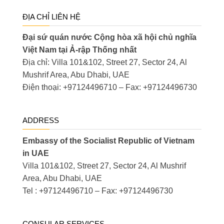
ĐỊA CHỈ LIÊN HỆ
Đại sứ quán nước Cộng hòa xã hội chủ nghĩa
Việt Nam tại Ả-rập Thống nhất
Địa chỉ: Villa 101&102, Street 27, Sector 24, Al
Mushrif Area, Abu Dhabi, UAE
Điện thoại: +97124496710 – Fax: +97124496730
ADDRESS
Embassy of the Socialist Republic of Vietnam
in UAE
Villa 101&102, Street 27, Sector 24, Al Mushrif
Area, Abu Dhabi, UAE
Tel : +97124496710 – Fax: +97124496730
CONSULAR SERVICES