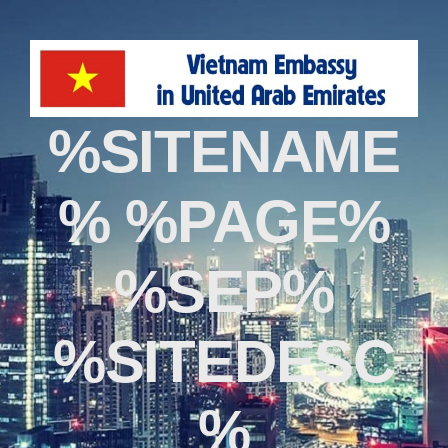
%SITENAME
% %PAGE%
%SEP%
%SITEDESC
%