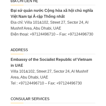
ĐỊA CHỈ LIÊN HỆ
Đại sứ quán nước Cộng hòa xã hội chủ nghĩa
Việt Nam tại Ả-rập Thống nhất
Địa chỉ: Villa 101&102, Street 27, Sector 24, Al
Mushrif Area, Abu Dhabi, UAE
Điện thoại: +97124496710 – Fax: +97124496730
ADDRESS
Embassy of the Socialist Republic of Vietnam
in UAE
Villa 101&102, Street 27, Sector 24, Al Mushrif
Area, Abu Dhabi, UAE
Tel : +97124496710 – Fax: +97124496730
CONSULAR SERVICES