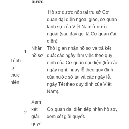
bước
​​ Hồ sơ được nộp tại trụ sở Cơ
quan đại diện ngoại giao, cơ quan
lãnh sự của Việt Nam ở nước
ngoài (sau đây gọi là Cơ quan đại
diện).
​​Nhận
Thời gian nhận hồ sơ và trả kết
​1.
hồ sơ
quả: các ngày làm việc theo quy
Trình
định của Cơ quan đại diện (trừ các
tự
ngày nghỉ, ngày lễ theo quy định
thực
của nước sở tại và các ngày lễ,
hiện ​
ngày Tết theo quy định của Việt
​ ​ ​
Nam).
​​Xem
xét
​Cơ quan đại diện tiếp nhận hồ sơ,
​2.
giải
xem xét giải quyết.
quyết