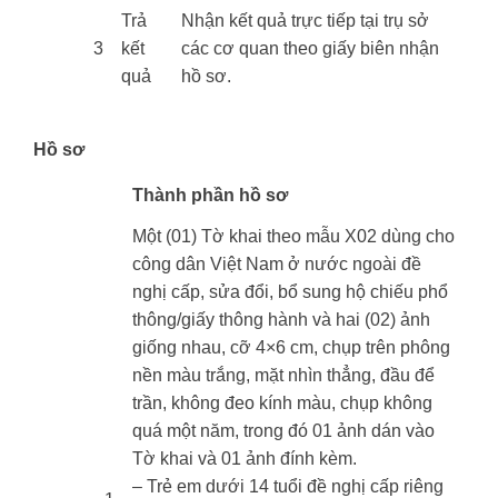
​​Trả
​​Nhận kết quả trực tiếp tại trụ sở
​3
kết
các cơ quan theo giấy biên nhận
quả
hồ sơ.
Hồ sơ
​Thành phần hồ sơ
Một (01) Tờ khai theo mẫu X02 dùng cho
công dân Việt Nam ở nước ngoài đề
nghị cấp, sửa đổi, bổ sung hộ chiếu phổ
thông/giấy thông hành và hai (02) ảnh
giống nhau, cỡ 4×6 cm, chụp trên phông
nền màu trắng, mặt nhìn thẳng, đầu để
trần, không đeo kính màu, chụp không
quá một năm, trong đó 01 ảnh dán vào
Tờ khai và 01 ảnh đính kèm.
– Trẻ em dưới 14 tuổi đề nghị cấp riêng