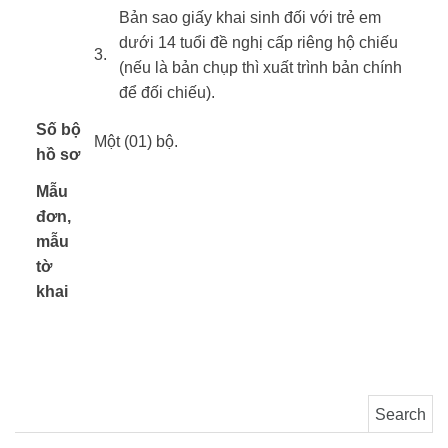
​Bản sao giấy khai sinh đối với trẻ em
dưới 14 tuổi đề nghị cấp riêng hộ chiếu
​3.
(nếu là bản chụp thì xuất trình bản chính
để đối chiếu).
Số bộ
Một (01) bộ.
hồ sơ
Mẫu
đơn,
mẫu
​ ​
tờ
khai
Search for: