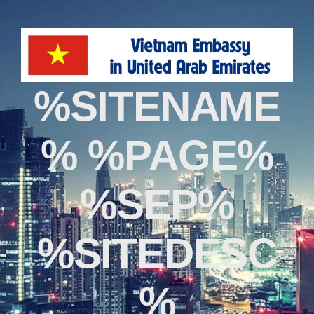
%SITENAME
% %PAGE%
%SEP%
%SITEDESC
%