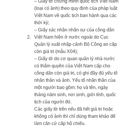
– Giấy tờ chứng minh quốc tịch Việt Nam
(loại có ảnh) theo quy định của pháp luật
Việt Nam về quốc tịch ban hành qua các
thời kỳ;
– Giấy xác nhận nhân sự của công dân
​2.
Việt Nam hiện ở nước ngoài do Cục
Quản lý xuất nhập cảnh Bộ Công an cấp
còn giá trị (mẫu X04);
– Giấy tờ do cơ quan quản lý nhà nước
có thẩm quyền của Việt Nam cấp cho
công dân còn giá trị, có ghi đầy đủ yếu tố
nhân thân và ảnh. Yếu tố nhân thân của
một người bao gồm: họ và tên, ngày
tháng năm sinh, nơi sinh, giới tính, quốc
tịch của người đó.
Các giấy tờ trên nếu đã hết giá trị hoặc
không có ảnh thì chỉ dùng tham khảo để
làm căn cứ cấp hộ chiếu.