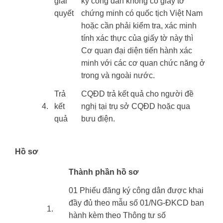
giải
ký công dân không có giấy tờ
quyết
chứng minh có quốc tịch Việt Nam
hoặc cần phải kiểm tra, xác minh
tính xác thực của giấy tờ này thì
Cơ quan đại diện tiến hành xác
minh với các cơ quan chức năng ở
trong và ngoài nước.
​Trả
​CQĐD trả kết quả cho người đề
​4.
kết
nghị tại trụ sở CQĐD hoặc qua
quả
bưu điện.
Hồ sơ
​Thành phần hồ sơ
01 Phiếu đăng ký công dân được khai
đầy đủ theo mẫu số 01/NG-ĐKCD ban
​1.
hành kèm theo Thông tư số