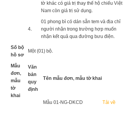
tờ khác có giá trị thay thế hộ chiếu Việt
Nam còn giá trị sử dụng.
​01 phong bì có dán sẵn tem và địa chỉ
​4.
người nhận trong trường hợp muốn
nhận kết quả qua đường bưu điện.
Số bộ
Một (01) bộ.
hồ sơ
Mẫu
​Văn
đơn,
bản
Tên mẫu đơn, mẫu tờ khai
mẫu
quy
tờ
định
​ ​
khai
​ ​ ​
Mẫu 01-NG-DKCD
Tải về
​ ​