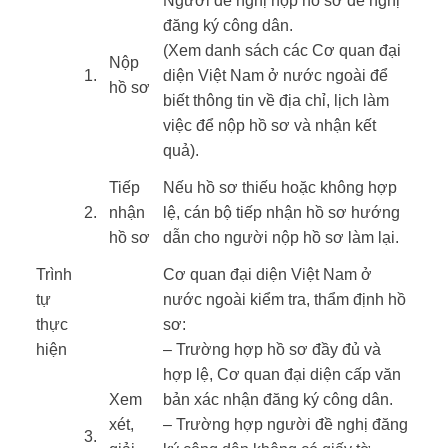
​Người đề nghị nộp hồ sơ đề nghị
đăng ký công dân.
(Xem danh sách các Cơ quan đại
​​Nộp
​1.
diện Việt Nam ở nước ngoài để
hồ sơ
biết thông tin về địa chỉ, lịch làm
việc để nộp hồ sơ và nhận kết
quả).
Tiếp
Nếu hồ sơ thiếu hoặc không hợp
​2.
nhận
lệ, cán bộ tiếp nhận hồ sơ hướng
hồ sơ
dẫn cho người nộp hồ sơ làm lại.
Trình
Cơ quan đại diện Việt Nam ở
tự
nước ngoài kiểm tra, thẩm định hồ
thực
sơ:
hiện ​
– Trường hợp hồ sơ đầy đủ và
​ ​ ​
hợp lệ, Cơ quan đại diện cấp văn
Xem
bản xác nhận đăng ký công dân.
xét,
– Trường hợp người đề nghị đăng
3.