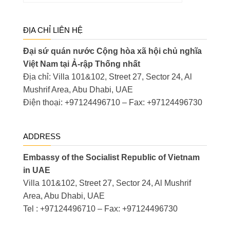
ĐỊA CHỈ LIÊN HỆ
Đại sứ quán nước Cộng hòa xã hội chủ nghĩa
Việt Nam tại Ả-rập Thống nhất
Địa chỉ: Villa 101&102, Street 27, Sector 24, Al
Mushrif Area, Abu Dhabi, UAE
Điện thoại: +97124496710 – Fax: +97124496730
ADDRESS
Embassy of the Socialist Republic of Vietnam
in UAE
Villa 101&102, Street 27, Sector 24, Al Mushrif
Area, Abu Dhabi, UAE
Tel : +97124496710 – Fax: +97124496730