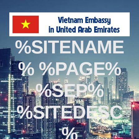
%SITENAME
% %PAGE%
%SEP%
%SITEDESC
%