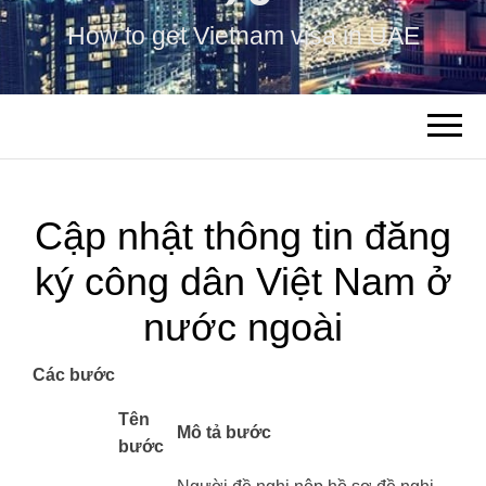
How to get Vietnam visa in UAE
Cập nhật thông tin đăng
ký công dân Việt Nam ở
nước ngoài
Các bước
​Tên
Mô tả bước
bước