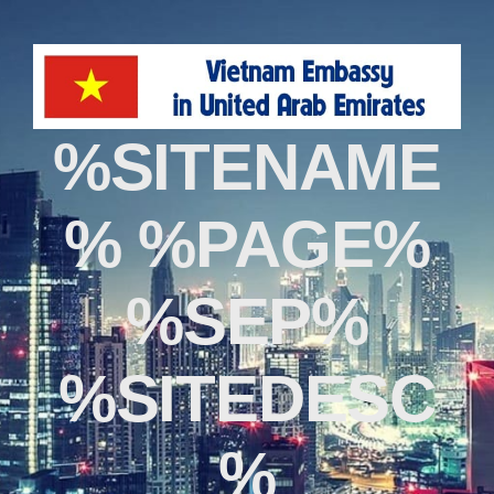
%SITENAME
% %PAGE%
%SEP%
%SITEDESC
%