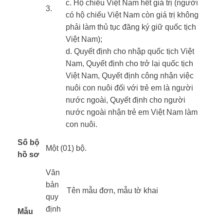
c. Hộ chiếu Việt Nam hết giá trị (người
​3.
có hộ chiếu Việt Nam còn giá trị không
phải làm thủ tục đăng ký giữ quốc tịch
Việt Nam);
d. Quyết định cho nhập quốc tịch Việt
Nam, Quyết định cho trở lại quốc tịch
Việt Nam, Quyết định công nhận việc
nuôi con nuôi đối với trẻ em là người
nước ngoài, Quyết định cho người
nước ngoài nhận trẻ em Việt Nam làm
con nuôi.
Số bộ
Một (01) bộ.
hồ sơ
Văn
bản
​Tên mẫu đơn, mẫu tờ khai
quy
định
Mẫu