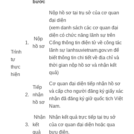
bước
​Nộp hồ sơ tại trụ sở của cơ quan
đại diện
(xem danh sách các cơ quan đại
diện có chức năng lãnh sự trên
​ Nộp
​1.
Cổng thông tin điện tử về công tác
hồ sơ
lãnh sự lanhsuvietnam.gov.vn để
Trình
biết thông tin chi tiết về địa chỉ và
tự
thời gian nộp hồ sơ và nhận kết
thực
quả)
hiện ​
​ ​ ​
Cơ quan đại diện tiếp nhận hồ sơ
Tiếp
và cấp cho người đăng ký giấy xác
​2.
nhận
nhận đã đăng ký giữ quốc tịch Việt
hồ sơ
Nam.
Nhận
Nhận kết quả trực tiếp tại trụ sở
3.
kết
của cơ quan đại diện hoặc qua
quả
bưu điện.