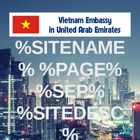
%SITENAME
% %PAGE%
%SEP%
%SITEDESC
%