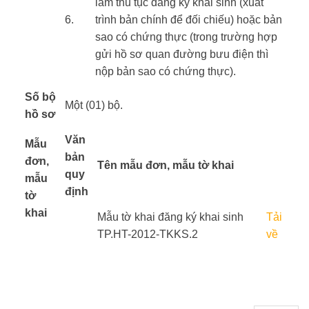
làm thủ tục đăng ký khai sinh (xuất
​6.
trình bản chính để đối chiếu) hoặc bản
sao có chứng thực (trong trường hợp
gửi hồ sơ quan đường bưu điện thì
nộp bản sao có chứng thực).
Số bộ
Một (01) bộ.
hồ sơ
​Văn
Mẫu
bản
đơn,
Tên mẫu đơn, mẫu tờ khai
quy
mẫu
định
tờ
khai
​ ​ ​
Mẫu tờ khai đăng ký khai sinh
Tải
​ ​
TP.HT-2012-TKKS.2
về