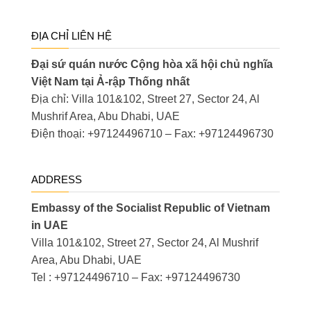
ĐỊA CHỈ LIÊN HỆ
Đại sứ quán nước Cộng hòa xã hội chủ nghĩa
Việt Nam tại Ả-rập Thống nhất
Địa chỉ: Villa 101&102, Street 27, Sector 24, Al
Mushrif Area, Abu Dhabi, UAE
Điện thoại: +97124496710 – Fax: +97124496730
ADDRESS
Embassy of the Socialist Republic of Vietnam
in UAE
Villa 101&102, Street 27, Sector 24, Al Mushrif
Area, Abu Dhabi, UAE
Tel : +97124496710 – Fax: +97124496730