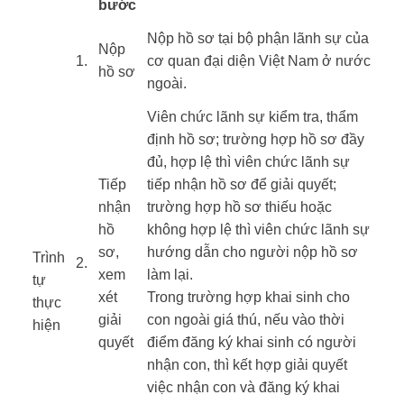
bước
​Nộp hồ sơ tại bộ phận lãnh sự của
​​Nộp
​1.
cơ quan đại diện Việt Nam ở nước
hồ sơ
ngoài.
Viên chức lãnh sự kiểm tra, thẩm
định hồ sơ; trường hợp hồ sơ đầy
đủ, hợp lệ thì viên chức lãnh sự
Tiếp
tiếp nhận hồ sơ để giải quyết;
nhận
trường hợp hồ sơ thiếu hoặc
hồ
không hợp lệ thì viên chức lãnh sự
sơ,
hướng dẫn cho người nộp hồ sơ
Trình
​2.
xem
làm lại.
tự
xét
Trong trường hợp khai sinh cho
thực
giải
con ngoài giá thú, nếu vào thời
hiện ​
quyết
điểm đăng ký khai sinh có người
​ ​ ​
nhận con, thì kết hợp giải quyết
việc nhận con và đăng ký khai