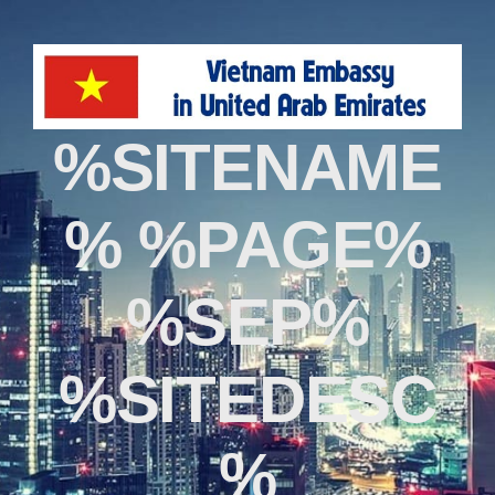
%SITENAME
% %PAGE%
%SEP%
%SITEDESC
%