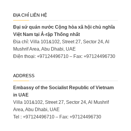
ĐỊA CHỈ LIÊN HỆ
Đại sứ quán nước Cộng hòa xã hội chủ nghĩa
Việt Nam tại Ả-rập Thống nhất
Địa chỉ: Villa 101&102, Street 27, Sector 24, Al
Mushrif Area, Abu Dhabi, UAE
Điện thoại: +97124496710 – Fax: +97124496730
ADDRESS
Embassy of the Socialist Republic of Vietnam
in UAE
Villa 101&102, Street 27, Sector 24, Al Mushrif
Area, Abu Dhabi, UAE
Tel : +97124496710 – Fax: +97124496730