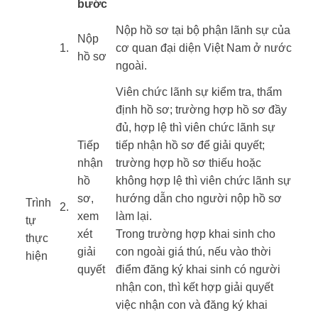
bước
​Nộp hồ sơ tại bộ phận lãnh sự của
​​Nộp
​1.
cơ quan đại diện Việt Nam ở nước
hồ sơ
ngoài.
Viên chức lãnh sự kiểm tra, thẩm
định hồ sơ; trường hợp hồ sơ đầy
đủ, hợp lệ thì viên chức lãnh sự
Tiếp
tiếp nhận hồ sơ để giải quyết;
nhận
trường hợp hồ sơ thiếu hoặc
hồ
không hợp lệ thì viên chức lãnh sự
sơ,
hướng dẫn cho người nộp hồ sơ
Trình
​2.
xem
làm lại.
tự
xét
Trong trường hợp khai sinh cho
thực
giải
con ngoài giá thú, nếu vào thời
hiện ​
quyết
điểm đăng ký khai sinh có người
​ ​ ​
nhận con, thì kết hợp giải quyết
việc nhận con và đăng ký khai