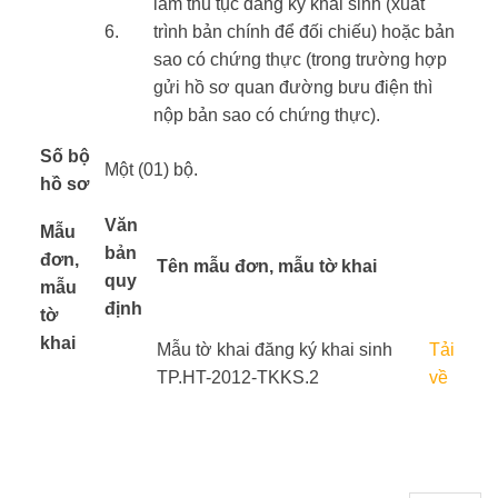
làm thủ tục đăng ký khai sinh (xuất
​6.
trình bản chính để đối chiếu) hoặc bản
sao có chứng thực (trong trường hợp
gửi hồ sơ quan đường bưu điện thì
nộp bản sao có chứng thực).
Số bộ
Một (01) bộ.
hồ sơ
​Văn
Mẫu
bản
đơn,
Tên mẫu đơn, mẫu tờ khai
quy
mẫu
định
tờ
khai
​ ​ ​
Mẫu tờ khai đăng ký khai sinh
Tải
​ ​
TP.HT-2012-TKKS.2
về