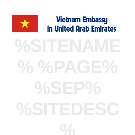
%SITENAME
% %PAGE%
%SEP%
%SITEDESC
%