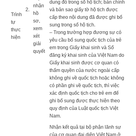
dung đó trong sổ hộ tịch; bản chính
nhận
​2.
và bản sao giấy tờ hộ tịch được
hồ
Trình
cấp theo nội dung đã được ghi bổ
sơ,
tự
sung trong sổ hộ tịch.
xem
thực
– Trong trường hợp đương sự có
xét
hiện ​
yêu cầu bổ sung quốc tịch của trẻ
giải
​ ​ ​
em trong Giấy khai sinh và Sổ
quyết
đăng ký khai sinh của Việt Nam do
Giấy khai sinh được cơ quan có
thẩm quyền của nước ngoài cấp
không ghi về quốc tịch hoặc không
có phần ghi về quốc tịch, thì việc
xác định quốc tịch cho trẻ em để
ghi bổ sung được thực hiện theo
quy định của Luật quốc tịch Việt
Nam.
Nhận kết quả tại bộ phận lãnh sự
của cơ quan đại diện Việt Nam ở