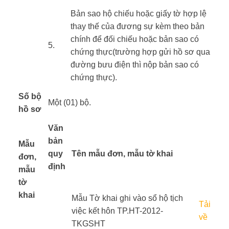
​Bản sao hộ chiếu hoặc giấy tờ hợp lệ
thay thế của đương sự kèm theo bản
chính để đối chiếu hoặc bản sao có
​5.
chứng thực(trường hợp gửi hồ sơ qua
đường bưu điện thì nộp bản sao có
chứng thực).
Số bộ
Một (01) bộ.
hồ sơ
Văn
bản
Mẫu
quy
Tên mẫu đơn, mẫu tờ khai
đơn,
định
mẫu
tờ
khai
​ ​ ​
Mẫu Tờ khai ghi vào sổ hộ tịch
Tải
​ ​ ​
việc kết hôn TP.HT-2012-
về
TKGSHT​