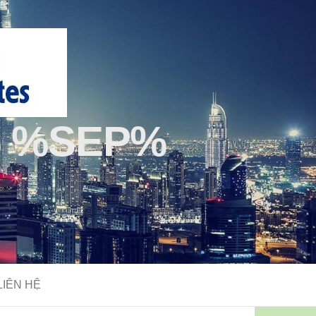
 %SEP%
LIÊN HỆ