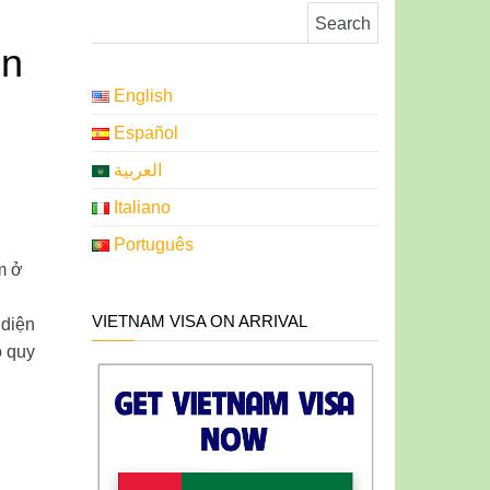
Search for:
ện
English
Español
العربية
Italiano
Português
m ở
VIETNAM VISA ON ARRIVAL
 diện
o quy