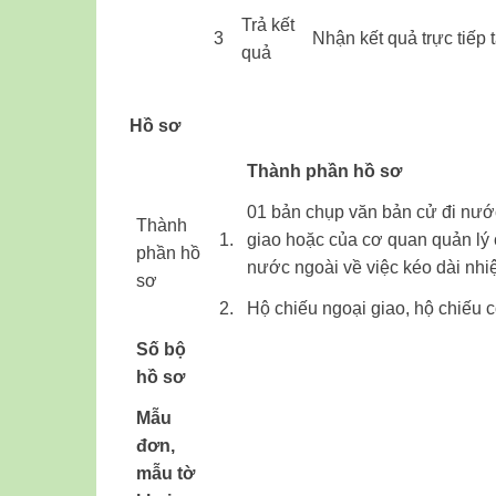
​​Trả kết
​3
​​Nhận kết quả trực tiếp
quả
Hồ sơ
​Thành phần hồ sơ
​​01 bản chụp văn bản cử đi nư
Thành
​1.
giao hoặc của cơ quan quản lý 
phần hồ
nước ngoài về việc kéo dài nhi
sơ ​ ​ ​
​2.
Hộ chiếu ngoại giao, hộ chiếu 
Số bộ
hồ sơ
Mẫu
đơn,
​ ​
mẫu tờ