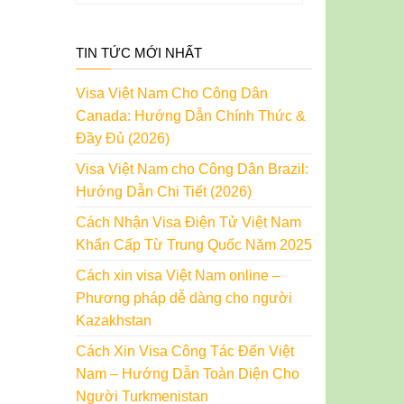
TIN TỨC MỚI NHẤT
Visa Việt Nam Cho Công Dân
Canada: Hướng Dẫn Chính Thức &
Đầy Đủ (2026)
Visa Việt Nam cho Công Dân Brazil:
Hướng Dẫn Chi Tiết (2026)
Cách Nhận Visa Điện Tử Việt Nam
Khẩn Cấp Từ Trung Quốc Năm 2025
Cách xin visa Việt Nam online –
Phương pháp dễ dàng cho người
Kazakhstan
Cách Xin Visa Công Tác Đến Việt
Nam – Hướng Dẫn Toàn Diện Cho
Người Turkmenistan