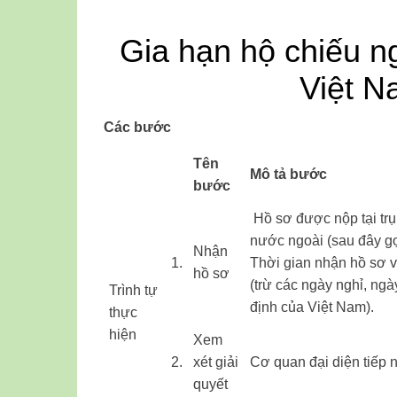
Gia hạn hộ chiếu ng
Việt N
Các bước
​Tên
Mô tả bước
bước
​​ Hồ sơ được nộp tại t
nước ngoài (sau đây gọ
​​Nhận
​1.
Thời gian nhận hồ sơ v
hồ sơ
(trừ các ngày nghỉ, ngà
Trình tự
định của Việt Nam).
thực
hiện ​ ​ ​ ​
​​Xem
​2.
xét giải
​Cơ quan đại diện tiếp 
quyết