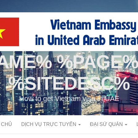
NAME% %PAGE%
%SITEDESC%
How to get Vietnam visa in UAE
 CHỦ
DỊCH VỤ TRỰC TUYẾN
ĐẠI SỨ QUÁN