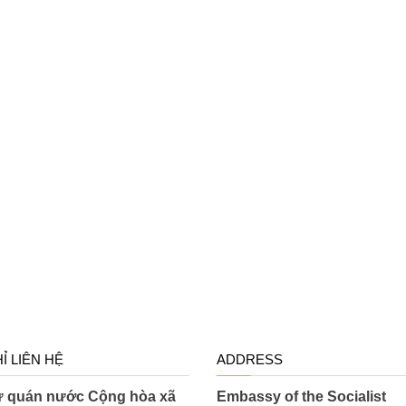
HỈ LIÊN HỆ
ADDRESS
ứ quán nước Cộng hòa xã
Embassy of the Socialist