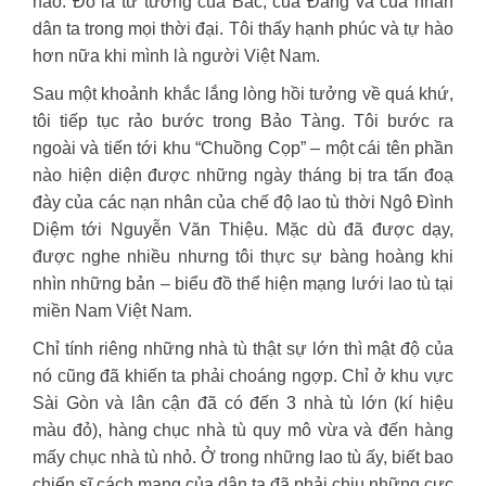
nào. Đó là tư tưởng của Bác, của Đảng và của nhân
dân ta trong mọi thời đại. Tôi thấy hạnh phúc và tự hào
hơn nữa khi mình là người Việt Nam.
Sau một khoảnh khắc lắng lòng hồi tưởng về quá khứ,
tôi tiếp tục rảo bước trong Bảo Tàng. Tôi bước ra
ngoài và tiến tới khu “Chuồng Cọp” – một cái tên phần
nào hiện diện được những ngày tháng bị tra tấn đoạ
đày của các nạn nhân của chế độ lao tù thời Ngô Đình
Diệm tới Nguyễn Văn Thiệu. Mặc dù đã được dạy,
được nghe nhiều nhưng tôi thực sự bàng hoàng khi
nhìn những bản – biểu đồ thể hiện mạng lưới lao tù tại
miền Nam Việt Nam.
Chỉ tính riêng những nhà tù thật sự lớn thì mật độ của
nó cũng đã khiến ta phải choáng ngợp. Chỉ ở khu vực
Sài Gòn và lân cận đã có đến 3 nhà tù lớn (kí hiệu
màu đỏ), hàng chục nhà tù quy mô vừa và đến hàng
mấy chục nhà tù nhỏ. Ở trong những lao tù ấy, biết bao
chiến sĩ cách mạng của dân ta đã phải chịu những cực