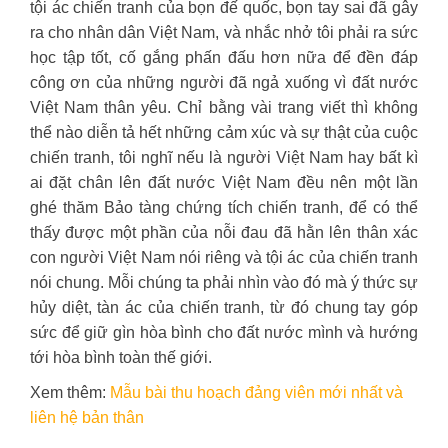
tội ác chiến tranh của bọn đế quốc, bọn tay sai đã gây
ra cho nhân dân Việt Nam, và nhắc nhở tôi phải ra sức
học tập tốt, cố gắng phấn đấu hơn nữa để đền đáp
công ơn của những người đã ngả xuống vì đất nước
Việt Nam thân yêu. Chỉ bằng vài trang viết thì không
thể nào diễn tả hết những cảm xúc và sự thật của cuộc
chiến tranh, tôi nghĩ nếu là người Việt Nam hay bất kì
ai đặt chân lên đất nước Việt Nam đều nên một lần
ghé thăm Bảo tàng chứng tích chiến tranh, để có thể
thấy được một phần của nỗi đau đã hằn lên thân xác
con người Việt Nam nói riêng và tội ác của chiến tranh
nói chung. Mỗi chúng ta phải nhìn vào đó mà ý thức sự
hủy diệt, tàn ác của chiến tranh, từ đó chung tay góp
sức để giữ gìn hòa bình cho đất nước mình và hướng
tới hòa bình toàn thế giới.
Xem thêm:
Mẫu bài thu hoạch đảng viên mới nhất và
liên hệ bản thân