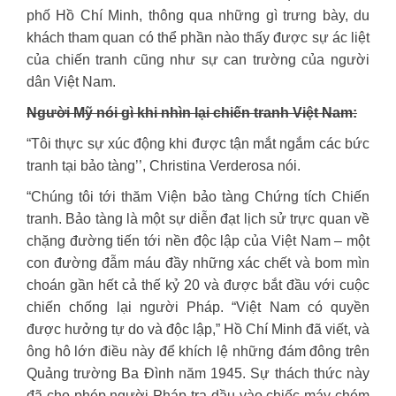
phố Hồ Chí Minh, thông qua những gì trưng bày, du
khách tham quan có thể phần nào thấy được sự ác liệt
của chiến tranh cũng như sự can trường của người
dân Việt Nam.
Người Mỹ nói gì khi nhìn lại chiến tranh Việt Nam:
“Tôi thực sự xúc động khi được tận mắt ngắm các bức
tranh tại bảo tàng’’, Christina Verderosa nói.
“Chúng tôi tới thăm Viện bảo tàng Chứng tích Chiến
tranh. Bảo tàng là một sự diễn đạt lịch sử trực quan về
chặng đường tiến tới nền độc lập của Việt Nam – một
con đường đẫm máu đầy những xác chết và bom mìn
choán gần hết cả thế kỷ 20 và được bắt đầu với cuộc
chiến chống lại người Pháp. “Việt Nam có quyền
được hưởng tự do và độc lập,” Hồ Chí Minh đã viết, và
ông hô lớn điều này để khích lệ những đám đông trên
Quảng trường Ba Đình năm 1945. Sự thách thức này
đã cho phép người Pháp tra dầu vào chiếc máy chém