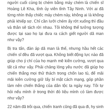
người cuối cùng bị chém bằng máy chém là chiến sĩ
Hoàng Lê Kha, tỉnh ủy viên tỉnh Tây Ninh. Với ai đã
từng nhìn thấy chiếc máy chém này, không ai là không
phải khiếp sợ. Chỉ cần lưỡi chém ấy rớt xuống thì đầu
và thân sẽ tách rời nhau. Tôi không thể tưởng tượng
được tại sao họ lại đưa ra cách giết người dã man
như vậy?
Bị tra tấn, đàn áp dã man là thế, nhưng hầu hết các
chiến sĩ đều đã vượt qua. Không biết động lực nào đã
giúp cho ý chí của họ mạnh mẽ kiên cường, vượt qua
tất cả như vậy. Phải chăng lòng yêu nước đã giúp họ
chiến thắng mọi thử thách trong chốn lao tù, để mãi
mãi kiên cường giữ lấy bí mật cách mạng, góp phần
làm nên chiến thắng của dân tộc ta ngày nay. Tôi tự
hỏi nếu mình ở trong thời đó liệu mình có làm được
như vậy?
22 năm đã trôi qua, chiến tranh cũng đã qua đi, hy sinh