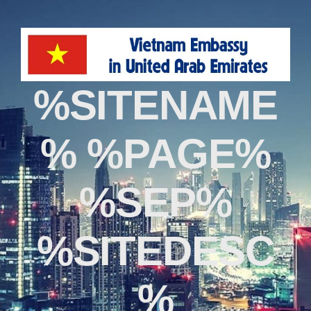
%SITENAME
% %PAGE%
%SEP%
%SITEDESC
%