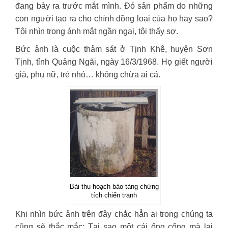
đang bày ra trước mắt mình. Đó sản phẩm do những
con người tạo ra cho chính đồng loại của họ hay sao?
Tôi nhìn trong ánh mắt ngần ngại, tôi thấy sợ.
Bức ảnh là cuộc thảm sát ở Tịnh Khê, huyện Sơn
Tịnh, tỉnh Quảng Ngãi, ngày 16/3/1968. Họ giết người
già, phụ nữ, trẻ nhỏ… không chừa ai cả.
Bài thu hoạch bảo tàng chứng
tích chiến tranh
Khi nhìn bức ảnh trên đây chắc hẳn ai trong chúng ta
cũng sẽ thắc mắc: Tại sao một cái ống cống mà lại