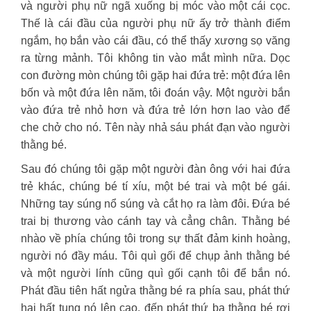
và người phụ nữ ngã xuống bị móc vào một cái cọc.
Thế là cái đầu của người phụ nữ ấy trở thành điểm
ngắm, họ bắn vào cái đầu, có thể thấy xương sọ văng
ra từng mảnh. Tôi không tin vào mắt mình nữa. Dọc
con đường mòn chúng tôi gặp hai đứa trẻ: một đứa lên
bốn và một đứa lên năm, tôi đoán vậy. Một người bắn
vào đứa trẻ nhỏ hơn và đứa trẻ lớn hơn lao vào để
che chở cho nó. Tên này nhả sáu phát đạn vào người
thằng bé.
Sau đó chúng tôi gặp một người đàn ông với hai đứa
trẻ khác, chúng bé tí xíu, một bé trai và một bé gái.
Những tay súng nổ súng và cắt họ ra làm đôi. Đứa bé
trai bị thương vào cánh tay và cẳng chân. Thằng bé
nhào về phía chúng tôi trong sự thất đảm kinh hoàng,
người nó đầy máu. Tôi quì gối để chụp ảnh thằng bé
và một người lính cũng quì gối cạnh tôi để bắn nó.
Phát đầu tiên hất ngửa thằng bé ra phía sau, phát thứ
hai hất tung nó lên cao, đến phát thứ ba thằng bé rơi