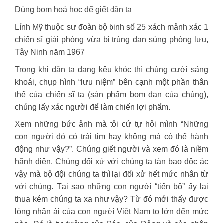
Dùng bom hoá học để giết dân ta
Lính Mỹ thuộc sư đoàn bộ binh số 25 xách mảnh xác 1
chiến sĩ giải phóng vừa bị trúng đạn súng phóng lựu,
Tây Ninh năm 1967
Trong khi dân ta đang kêu khóc thì chúng cười sảng
khoái, chụp hình “lưu niệm” bên cạnh một phần thân
thể của chiến sĩ ta (sản phẩm bom đạn của chúng),
chúng lấy xác người để làm chiến lợi phẩm.
Xem những bức ảnh mà tôi cứ tự hỏi mình “Những
con người đó có trái tim hay không mà có thể hành
động như vậy?”. Chúng giết người và xem đó là niềm
hãnh diện. Chúng đối xử với chúng ta tàn bạo độc ác
vậy mà bộ đội chúng ta thì lại đối xử hết mức nhân từ
với chúng. Tại sao những con người “tiến bộ” ấy lại
thua kém chúng ta xa như vậy? Từ đó mới thấy được
lòng nhân ái của con người Việt Nam to lớn đến mức