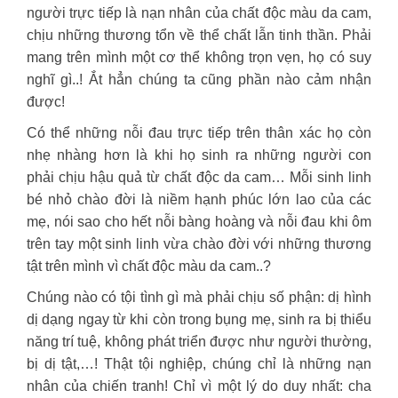
người trực tiếp là nạn nhân của chất độc màu da cam,
chịu những thương tổn về thể chất lẫn tinh thần. Phải
mang trên mình một cơ thể không trọn vẹn, họ có suy
nghĩ gì..! Ắt hẳn chúng ta cũng phần nào cảm nhận
được!
Có thể những nỗi đau trực tiếp trên thân xác họ còn
nhẹ nhàng hơn là khi họ sinh ra những người con
phải chịu hậu quả từ chất độc da cam… Mỗi sinh linh
bé nhỏ chào đời là niềm hạnh phúc lớn lao của các
mẹ, nói sao cho hết nỗi bàng hoàng và nỗi đau khi ôm
trên tay một sinh linh vừa chào đời với những thương
tật trên mình vì chất độc màu da cam..?
Chúng nào có tội tình gì mà phải chịu số phận: dị hình
dị dạng ngay từ khi còn trong bụng mẹ, sinh ra bị thiểu
năng trí tuệ, không phát triển được như người thường,
bị dị tật,…! Thật tội nghiệp, chúng chỉ là những nạn
nhân của chiến tranh! Chỉ vì một lý do duy nhất: cha