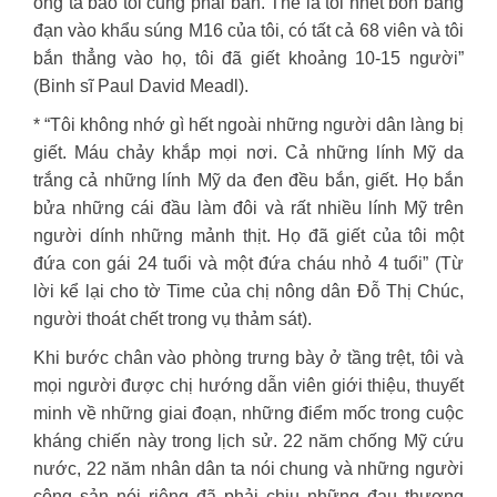
ông ta bảo tôi cũng phải bắn. Thế là tôi nhét bốn băng
đạn vào khẩu súng M16 của tôi, có tất cả 68 viên và tôi
bắn thẳng vào họ, tôi đã giết khoảng 10-15 người”
(Binh sĩ Paul David Meadl).
* “Tôi không nhớ gì hết ngoài những người dân làng bị
giết. Máu chảy khắp mọi nơi. Cả những lính Mỹ da
trắng cả những lính Mỹ da đen đều bắn, giết. Họ bắn
bửa những cái đầu làm đôi và rất nhiều lính Mỹ trên
người dính những mảnh thịt. Họ đã giết của tôi một
đứa con gái 24 tuổi và một đứa cháu nhỏ 4 tuổi” (Từ
lời kể lại cho tờ Time của chị nông dân Đỗ Thị Chúc,
người thoát chết trong vụ thảm sát).
Khi bước chân vào phòng trưng bày ở tầng trệt, tôi và
mọi người được chị hướng dẫn viên giới thiệu, thuyết
minh về những giai đoạn, những điểm mốc trong cuộc
kháng chiến này trong lịch sử. 22 năm chống Mỹ cứu
nước, 22 năm nhân dân ta nói chung và những người
cộng sản nói riêng đã phải chịu những đau thương