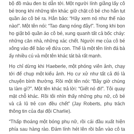
bộ đồ màu đen bị dẫn tới. Một người lính giằng lấy cô
bé trong khi những tên khác giữ chặt cô bé cho hắn tụt
quần áo cô bé ra. Hắn bảo: “Hãy xem nó như thế nào
nào!”. Một tên nói: “Tao đang nóng đây!”. Trong khi bọn
họ giật bỏ quần áo cô bé, xung quanh tất cả bốc cháy:
những căn nhà, những xác chết. Người mẹ của cô bé
xông vào để bảo vệ đứa con. Thế là một tên lính đá bà
ấy nhiều cú và một tên khác tát bà rất mạnh.
Họ chỉ dừng khi Haeberle, một phóng viên ảnh, chạy
tới để chụp một kiểu ảnh. Họ cư xử như tất cả đó là
chuyện bình thường. Rồi một tên nói: “Bây giờ chúng
ta làm gì?”. Một tên khác trả lời: “Giết nó đi!”. Tôi quay
mặt chỗ khác. Rồi tôi nhìn thấy những phụ nữ, cô bé
và cả lũ trẻ con đều chết” (Jay Roberts, phụ trách
thông tin của đại đội Charlie).
“Thấp thoáng một bóng phụ nữ, rồi cái đầu xuất hiện
phía sau hàng rào. Đám lính hét lên rồi bắn vào cô ta