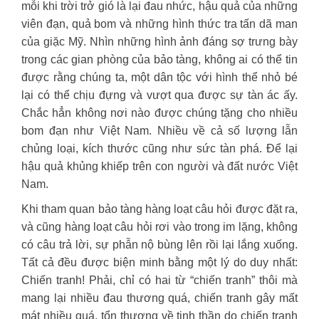
mỗi khi trời trở gió là lại đau nhức, hậu quả của những
viên đạn, quả bom và những hình thức tra tấn dã man
của giặc Mỹ. Nhìn những hình ảnh đáng sợ trưng bày
trong các gian phòng của bảo tàng, không ai có thể tin
được rằng chúng ta, một dân tộc với hình thể nhỏ bé
lại có thể chịu đựng và vượt qua được sự tàn ác ấy.
Chắc hẳn không nơi nào được chúng tặng cho nhiều
bom đạn như Việt Nam. Nhiều về cả số lượng lẫn
chủng loại, kích thước cũng như sức tàn phá. Để lại
hậu quả khủng khiếp trên con người và đất nước Việt
Nam.
Khi tham quan bảo tàng hàng loạt câu hỏi được đặt ra,
và cũng hàng loạt câu hỏi rơi vào trong im lặng, không
có câu trả lời, sự phẫn nộ bùng lên rồi lại lắng xuống.
Tất cả đều được biện minh bằng một lý do duy nhất:
Chiến tranh! Phải, chỉ có hai từ “chiến tranh” thôi mà
mang lại nhiều đau thương quá, chiến tranh gây mất
mát nhiều quá, tổn thương về tinh thần do chiến tranh