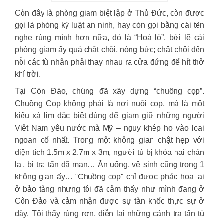
Còn đây là phòng giam biệt lập ở Thủ Đức, còn được
gọi là phòng kỷ luật an ninh, hay còn gọi bằng cái tên
nghe rùng mình hơn nữa, đó là “Hoả lò”, bởi lẽ cái
phòng giam ấy quá chật chội, nóng bức; chật chội đến
nỗi các tù nhân phải thay nhau ra cửa đứng để hít thở
khí trời.
Tại Côn Đảo, chúng đã xây dựng “chuồng cọp”.
Chuồng Cọp không phải là nơi nuôi cọp, mà là một
kiểu xà lim đặc biệt dùng để giam giữ những người
Việt Nam yêu nước mà Mỹ – ngụy khép họ vào loại
ngoan cố nhất. Trong một không gian chật hẹp với
diện tích 1.5m x 2.7m x 3m, người tù bị khóa hai chân
lại, bị tra tấn dã man… Ăn uống, vệ sinh cũng trong 1
không gian ấy… “Chuồng cọp” chỉ được phác họa lại
ở bảo tàng nhưng tôi đã cảm thấy như mình đang ở
Côn Đảo và cảm nhận được sự tàn khốc thực sự ở
đây. Tôi thấy rùng rợn, diễn lại những cảnh tra tấn tù