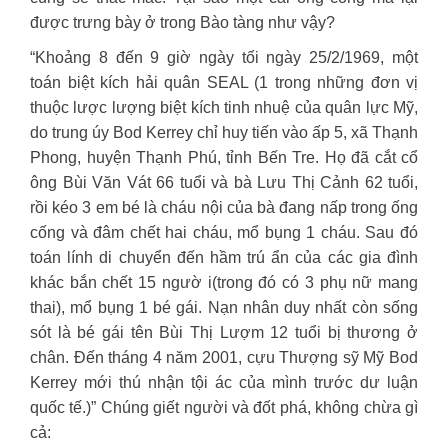
được trưng bày ở trong Bào tàng như vậy?
“Khoảng 8 đến 9 giờ ngày tối ngày 25/2/1969, một
toán biệt kích hải quân SEAL (1 trong những đơn vị
thuộc lược lượng biệt kích tinh nhuệ của quân lực Mỹ,
do trung úy Bod Kerrey chỉ huy tiến vào ấp 5, xã Thạnh
Phong, huyện Thạnh Phú, tỉnh Bến Tre. Họ đã cắt cổ
ông Bùi Văn Vát 66 tuổi và bà Lưu Thị Cảnh 62 tuổi,
rồi kéo 3 em bé là cháu nội của bà đang nấp trong ống
cống và đâm chết hai cháu, mổ bụng 1 cháu. Sau đó
toán lính di chuyển đến hầm trú ẩn của các gia đình
khác bắn chết 15 ngườ i(trong đó có 3 phụ nữ mang
thai), mổ bụng 1 bé gái. Nạn nhân duy nhất còn sống
sót là bé gái tên Bùi Thị Lượm 12 tuổi bị thương ở
chân. Đến tháng 4 năm 2001, cựu Thượng sỹ Mỹ Bod
Kerrey mới thú nhận tội ác của mình trước dư luận
quốc tế.)” Chúng giết người và đốt phá, không chừa gì
cả: