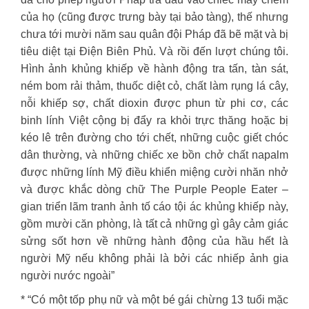
của họ (cũng được trưng bày tại bảo tàng), thế nhưng
chưa tới mười năm sau quân đội Pháp đã bẽ mặt và bị
tiêu diệt tại Điện Biên Phủ. Và rồi đến lượt chúng tôi.
Hình ảnh khủng khiếp về hành động tra tấn, tàn sát,
ném bom rải thảm, thuốc diệt cỏ, chất làm rụng lá cây,
nỗi khiếp sợ, chất dioxin được phun từ phi cơ, các
binh lính Việt cộng bị đẩy ra khỏi trực thăng hoặc bị
kéo lê trên đường cho tới chết, những cuộc giết chóc
dân thường, và những chiếc xe bồn chở chất napalm
được những lính Mỹ điều khiển miệng cười nhăn nhở
và được khắc dòng chữ The Purple People Eater –
gian triển lãm tranh ảnh tố cáo tội ác khủng khiếp này,
gồm mười căn phòng, là tất cả những gì gây cảm giác
sửng sốt hơn về những hành động của hầu hết là
người Mỹ nếu không phải là bởi các nhiếp ảnh gia
người nước ngoài”
* “Có một tốp phụ nữ và một bé gái chừng 13 tuổi mặc