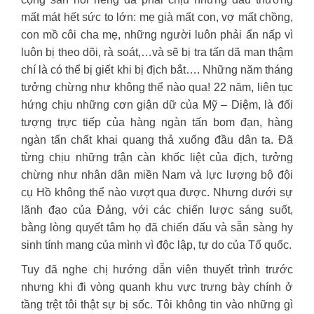
mất mát hết sức to lớn: mẹ già mất con, vợ mất chồng,
con mồ côi cha mẹ, những người luôn phải ẩn nấp vì
luôn bị theo dõi, rà soát,…và sẽ bị tra tấn dã man thậm
chí là có thể bị giết khi bị địch bắt…. Những năm tháng
tưởng chừng như không thể nào qua! 22 năm, liên tục
hứng chịu những cơn giận dữ của Mỹ – Diệm, là đối
tượng trực tiếp của hàng ngàn tấn bom đạn, hàng
ngàn tấn chất khai quang thả xuống đầu dân ta. Đã
từng chịu những trận càn khốc liệt của địch, tưởng
chừng như nhân dân miền Nam và lực lượng bộ đội
cụ Hồ không thể nào vượt qua được. Nhưng dưới sự
lãnh đạo của Đảng, với các chiến lược sáng suốt,
bằng lòng quyết tâm họ đã chiến đấu và sẵn sàng hy
sinh tính mạng của mình vì độc lập, tự do của Tổ quốc.
Tuy đã nghe chị hướng dẫn viên thuyết trình trước
nhưng khi đi vòng quanh khu vực trưng bày chính ở
tầng trệt tôi thật sự bị sốc. Tôi không tin vào những gì