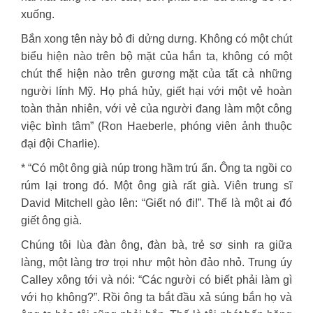
xuống.
Bắn xong tên này bỏ đi dửng dưng. Không có một chút
biểu hiện nào trên bộ mặt của hắn ta, không có một
chút thể hiện nào trên gương mặt của tất cả những
người lính Mỹ. Họ phá hủy, giết hại với một vẻ hoàn
toàn thản nhiên, với vẻ của người đang làm một công
việc bình tâm” (Ron Haeberle, phóng viên ảnh thuộc
đại đội Charlie).
* “Có một ông già núp trong hầm trú ẩn. Ông ta ngồi co
rúm lại trong đó. Một ông già rất già. Viên trung sĩ
David Mitchell gào lên: “Giết nó đi!”. Thế là một ai đó
giết ông già.
Chúng tôi lùa đàn ông, đàn bà, trẻ sơ sinh ra giữa
làng, một làng trơ trọi như một hòn đảo nhỏ. Trung úy
Calley xông tới và nói: “Các người có biết phải làm gì
với họ không?”. Rồi ông ta bắt đầu xả súng bắn họ và