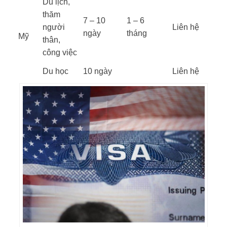
Du lịch,
thăm
7 – 10
1 – 6
người
Liên hệ
ngày
tháng
Mỹ
thân,
công việc
Du học
10 ngày
Liên hệ