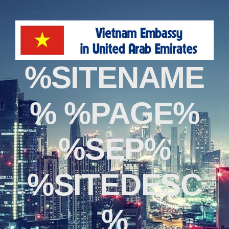
%SITENAME
% %PAGE%
%SEP%
%SITEDESC
%