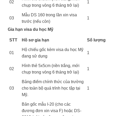
02
1
chụp trong vòng 6 tháng trở lại)
Mẫu DS 160 trong lần xin visa
03
1
trước (nếu còn)
Gia hạn visa du học Mỹ
STT
Hồ sơ gia hạn
Số lượng
Hộ chiếu gốc kèm visa du học Mỹ
01
1
đang sử dụng
Hình thẻ 5x5cm (nền trắng, mới
02
1
chụp trong vòng 6 tháng trở lại)
Bảng điểm chính thức của trường
03
cho toàn bộ quá trình học tập tại
1
Mỹ.
Bản gốc mẫu I-20 (cho các
đương đơn xin visa F) hoặc DS-