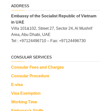
ADDRESS
Embassy of the Socialist Republic of Vietnam
in UAE
Villa 101&102, Street 27, Sector 24, Al Mushrif
Area, Abu Dhabi, UAE
Tel : +97124496710 – Fax: +97124496730
CONSULAR SERVICES
Consular Fees and Charges
Consular Procedure
E-visa
Visa Exemption
Working Time
Embassy’s Staffs