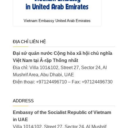
Vietnam Embassy United Arab Emirates
ĐỊA CHỈ LIÊN HỆ
Đại sứ quán nước Cộng hòa xã hội chủ nghĩa
Việt Nam tại Ả-rập Thống nhất
Địa chỉ: Villa 101&102, Street 27, Sector 24, Al
Mushrif Area, Abu Dhabi, UAE
Điện thoại: +97124496710 – Fax: +97124496730
ADDRESS
Embassy of the Socialist Republic of Vietnam
in UAE
Villa 101&102, Street 27, Sector 24, Al Mushrif