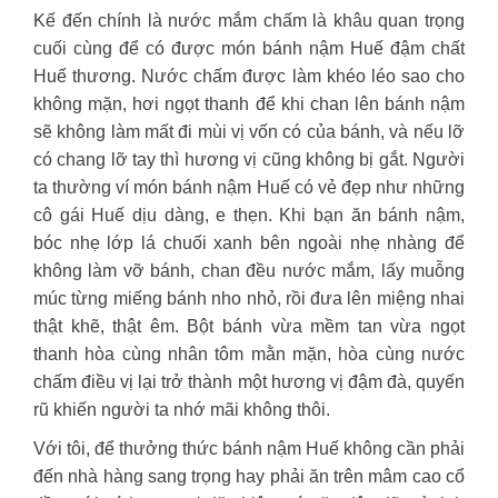
Kế đến chính là nước mắm chấm là khâu quan trọng
cuối cùng để có được món bánh nậm Huế đậm chất
Huế thương. Nước chấm được làm khéo léo sao cho
không mặn, hơi ngọt thanh để khi chan lên bánh nậm
sẽ không làm mất đi mùi vị vốn có của bánh, và nếu lỡ
có chang lỡ tay thì hương vị cũng không bị gắt. Người
ta thường ví món bánh nậm Huế có vẻ đẹp như những
cô gái Huế dịu dàng, e thẹn. Khi bạn ăn bánh nậm,
bóc nhẹ lớp lá chuối xanh bên ngoài nhẹ nhàng để
không làm vỡ bánh, chan đều nước mắm, lấy muỗng
múc từng miếng bánh nho nhỏ, rồi đưa lên miệng nhai
thật khẽ, thật êm. Bột bánh vừa mềm tan vừa ngọt
thanh hòa cùng nhân tôm mằn mặn, hòa cùng nước
chấm điều vị lại trở thành một hương vị đậm đà, quyến
rũ khiến người ta nhớ mãi không thôi.
Với tôi, để thưởng thức bánh nậm Huế không cần phải
đến nhà hàng sang trọng hay phải ăn trên mâm cao cổ