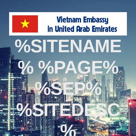
%SITENAME
% %PAGE%
%SEP%
%SITEDESC
%