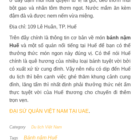
ở đây đậm mùi hòa quyện từ vị lá gói, dẻo thơm mùi
bột gạo và nhân tôm thơm ngọt. Nước mắm ăn kèm
đậm đà và được nem nếm vừa miệng.
Địa chỉ: 109 Lê Huân, TP. Huế
Trên đây chính là thông tin cơ bản về món
bánh nậm
Huế
và một số quán nổi tiếng tại Huế để bạn có thể
thưởng thức món ngon này đúng vị. Có thể nói Huế
chính là quê hương của nhiều loại bánh tuyệt vời bởi
có xuất xứ từ cung đình. Vậy nên nếu có dịp đến Huế
du lịch thì bên cạnh việc ghé thăm khung cảnh cung
đình, lăng tẩm thì nhất định phải thưởng thức nét ẩm
thực tuyệt vời của Huế thương cho chuyến đi thêm
trọn vẹn.
ĐẠI SỨ QUÁN VIỆT NAM TẠI UAE
.
Category
Du lịch Việt Nam
Bánh nậm Huế
Tags