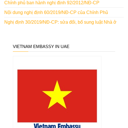
Chính phủ ban hành nghị định 92/2012/NĐ-CP
Nội dung nghị định 60/2019/NĐ-CP của Chính Phủ
Nghị định 30/2019/NĐ-CP: sửa đổi, bổ sung luật Nhà ở
VIETNAM EMBASSY IN UAE