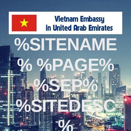
%SITENAME
% %PAGE%
%SEP%
%SITEDESC
%