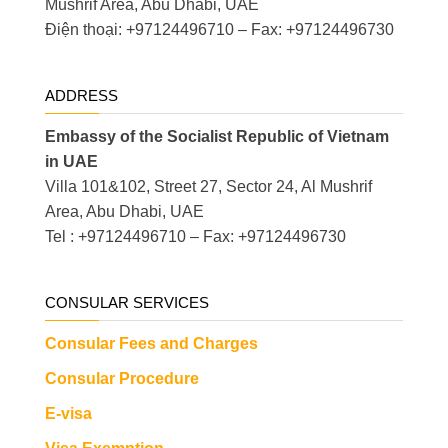
Mushrif Area, Abu Dhabi, UAE
Điện thoại: +97124496710 – Fax: +97124496730
ADDRESS
Embassy of the Socialist Republic of Vietnam
in UAE
Villa 101&102, Street 27, Sector 24, Al Mushrif
Area, Abu Dhabi, UAE
Tel : +97124496710 – Fax: +97124496730
CONSULAR SERVICES
Consular Fees and Charges
Consular Procedure
E-visa