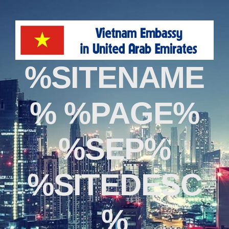
%SITENAME
% %PAGE%
%SEP%
%SITEDESC
%