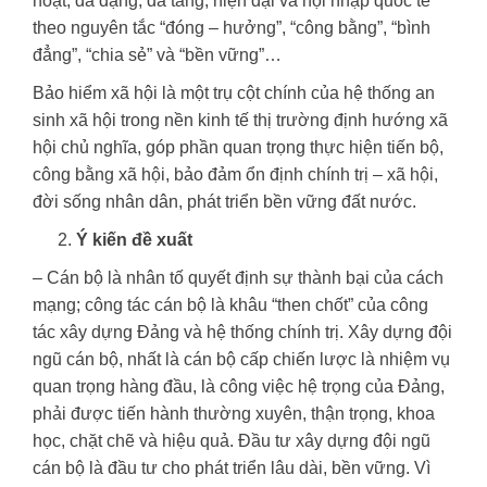
hoạt, đa dạng, đa tầng, hiện đại và hội nhập quốc tế
theo nguyên tắc “đóng – hưởng”, “công bằng”, “bình
đẳng”, “chia sẻ” và “bền vững”…
Bảo hiểm xã hội là một trụ cột chính của hệ thống an
sinh xã hội trong nền kinh tế thị trường định hướng xã
hội chủ nghĩa, góp phần quan trọng thực hiện tiến bộ,
công bằng xã hội, bảo đảm ổn định chính trị – xã hội,
đời sống nhân dân, phát triển bền vững đất nước.
Ý kiến đề xuất
– Cán bộ là nhân tố quyết định sự thành bại của cách
mạng; công tác cán bộ là khâu “then chốt” của công
tác xây dựng Đảng và hệ thống chính trị. Xây dựng đội
ngũ cán bộ, nhất là cán bộ cấp chiến lược là nhiệm vụ
quan trọng hàng đầu, là công việc hệ trọng của Đảng,
phải được tiến hành thường xuyên, thận trọng, khoa
học, chặt chẽ và hiệu quả. Đầu tư xây dựng đội ngũ
cán bộ là đầu tư cho phát triển lâu dài, bền vững. Vì