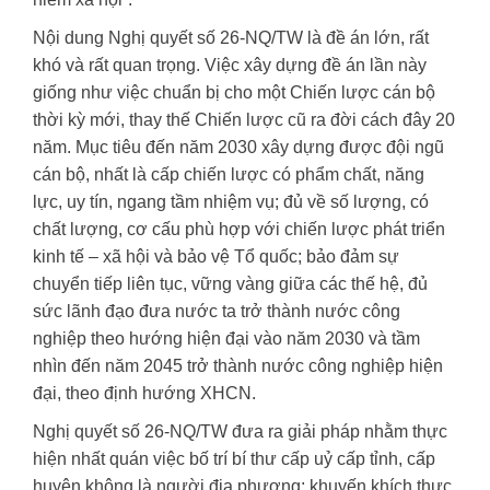
Nội dung Nghị quyết số 26-NQ/TW là đề án lớn, rất
khó và rất quan trọng. Việc xây dựng đề án lần này
giống như việc chuẩn bị cho một Chiến lược cán bộ
thời kỳ mới, thay thế Chiến lược cũ ra đời cách đây 20
năm. Mục tiêu đến năm 2030 xây dựng được đội ngũ
cán bộ, nhất là cấp chiến lược có phẩm chất, năng
lực, uy tín, ngang tầm nhiệm vụ; đủ về số lượng, có
chất lượng, cơ cấu phù hợp với chiến lược phát triển
kinh tế – xã hội và bảo vệ Tổ quốc; bảo đảm sự
chuyển tiếp liên tục, vững vàng giữa các thế hệ, đủ
sức lãnh đạo đưa nước ta trở thành nước công
nghiệp theo hướng hiện đại vào năm 2030 và tầm
nhìn đến năm 2045 trở thành nước công nghiệp hiện
đại, theo định hướng XHCN.
Nghị quyết số 26-NQ/TW đưa ra giải pháp nhằm thực
hiện nhất quán việc bố trí bí thư cấp uỷ cấp tỉnh, cấp
huyện không là người địa phương; khuyến khích thực