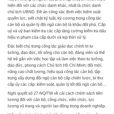
hiện đối với các chức danh khác, nhất là chức danh
chủ tịch UBND. Đề án cũng xác định việc kiểm soát
quyền lực, siết chặt kỷ luật, kỷ cương trong công tác
cán bộ và quản lý đội ngũ cán bộ là khâu đột phá. Cấp
uỷ và uỷ ban kiểm tra các cấp tăng cường kiểm tra dấu
hiệu vi phạm của cấp dưới và kịp thời xử lý.
Đặc biệt chú trọng công tác giáo dục chính trị tư
tưởng, đạo đức, lối sống cho cán bộ, đảng viên và thế
hệ trẻ gắn với việc học tập và làm việc theo tư tưởng,
đạo đức, phong cách Chủ tịch Hồ Chí Minh; đổi mới,
nâng cao chất lượng, hiệu quả công tác cán bộ; tập
trung xây dựng đội ngũ cán bộ cấp chiến lược, bí thư
cấp ủy các cấp; kiểm soát, quản lý tốt đội ngũ cán bộ…
Nghị quyết số 27-NQ/TW về cải cách chính sách tiền
lương đối với cán bộ, công chức, viên chức, lực
lượng vũ trang và người lao động trong doanh nghiệp.