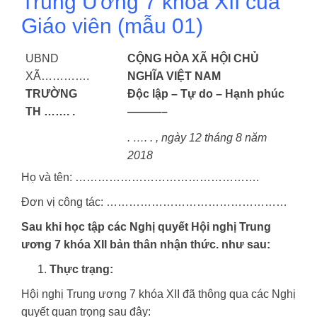
Trung Ương 7 khóa XII của
Giáo viên (mẫu 01)
UBND
CỘNG HÒA XÃ HỘI CHỦ
XÃ………….
NGHĨA VIỆT NAM
TRƯỜNG
Độc lập – Tự do – Hạnh phúc
TH
……. .
———–
. …. .
, ngày 12 tháng 8 năm
2018
Họ và tên: ………………………………………….
Đơn vị công tác: …………………………………………
Sau khi học tập các Nghị quyết Hội nghị Trung
ương 7 khóa XII bản thân nhận thức. như sau:
Thực trạng:
Hội nghị Trung ương 7 khóa XII đã thông qua các Nghị
quyết quan trọng sau đây: