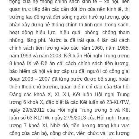
trọng của hệ thống chính sách kinh tế – xã hội, liên
quan trực tiếp đến các cân đối lớn của nền kinh tế, thị
trường lao động và đời sống người hưởng lương, góp
phần xây dựng hệ thống chính trị tinh gọn, trong sạch,
hoạt động hiệu lực, hiệu quả, phòng, chống tham
nhũng, lãng phí. Nước ta đã trải qua 4 lần cải cách
chính sách tiền lương vào các năm 1960, năm 1985,
năm 1993 và năm 2003. Kết luận Hội nghị Trung ương
8 khoá IX về Đề án cải cách chính sách tiền lương,
bảo hiểm xã hội và trợ cấp ưu đãi người có công giai
đoạn 2003 – 2007 đã từng bước được bổ sung, hoàn
thiện theo chủ trương, quan điểm chỉ đạo của Đại hội
Đảng các khoá X, XI, XII, Kết luận Hội nghị Trung
ương 6 khoá X, đặc biệt là các Kết luận số 23-KL/TW,
ngày 29/5/2012 của Hội nghị Trung ương 5 và Kết
luận số 63-KL/TW, ngày 27/5/2013 của Hội nghị Trung
ương 7 khoá XI. Nhờ đó, tiền lương trong khu vực
công của cán bộ, công chức, viên chức và lực lượng