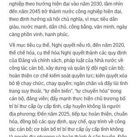
nghiệp theo hướng hiện đại vào năm 2030, tầm nhìn
đến năm 2045 trở thành nước công nghiệp hiện đại,
theo định hướng xã hội chủ nghĩa, vì mục tiêu dân
giàu, nước mạnh, dân chủ, công bằng, văn minh, ngày
càng phồn vinh, hạnh phúc.
Về mục tiêu cụ thể, Nghị quyết nêu rõ, đến năm 2020,
thể chế hóa, cụ thể hóa Nghị quyết thành các quy định
của Đảng và chính sách, pháp luật của Nhà nước về
công tác cán bộ, xây dựng và quản lý đội ngũ cán bộ;
hoàn thiện cơ chế kiểm soát quyền lực; kiên quyết xóa
bỏ tệ chạy chức, chạy quyền; ngăn chặn và đẩy lùi tình
trạng suy thoái, “tự diễn biến”, “tự chuyển hóa” trong
cán bộ, đảng viên; đẩy mạnh thực hiện chủ trương bố
trí bí thư cấp ủy cấp tỉnh, cấp huyện không là người
địa phương; Đến năm 2025, tiếp tục hoàn thiện, chuẩn
hóa, đồng bộ các quy định, quy chế, quy trình về công
tác cán bộ; cơ bản bố trí bí thư cấp ủy cấp tỉnh không
là người địa phương và hoàn thành ở cấp huyện. Đến