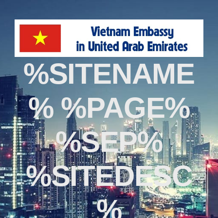
%SITENAME
% %PAGE%
%SEP%
%SITEDESC
%