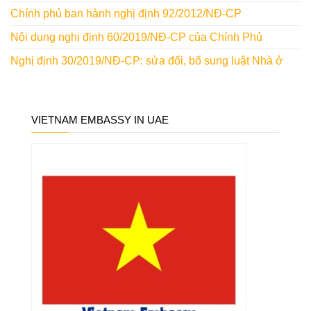
Chính phủ ban hành nghị định 92/2012/NĐ-CP
Nội dung nghị định 60/2019/NĐ-CP của Chính Phủ
Nghị định 30/2019/NĐ-CP: sửa đổi, bổ sung luật Nhà ở
VIETNAM EMBASSY IN UAE