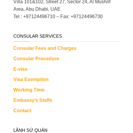
Villa 101&102, Street 27, Sector 24, Al Mushrif
Area, Abu Dhabi, UAE
Tel : +97124496710 – Fax: +97124496730
CONSULAR SERVICES
Consular Fees and Charges
Consular Procedure
E-visa
Visa Exemption
Working Time
Embassy’s Staffs
Contact
LÃNH SỨ QUÁN